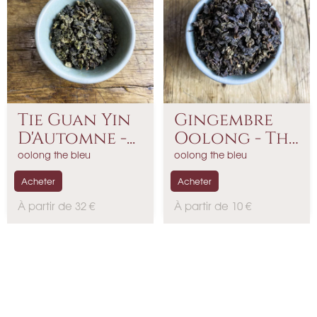
Tie Guan Yin
Gingembre
D'Automne -...
Oolong - Thé
Bleu...
oolong the bleu
oolong the bleu
Acheter
Acheter
P
P
À partir de 32 €
À partir de 10 €
r
r
i
i
x
x