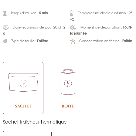
5 min
95
Temps d'infusion :
Température idéale d'infusion :
°C
2
Toute
Dose recommandé pour 20 cl :
Moment de dégustation :
g
la journée
Entière
Faible
Type de feuille :
Concentration en théine :
SACHET
BOITE
Sachet fraîcheur hermétique