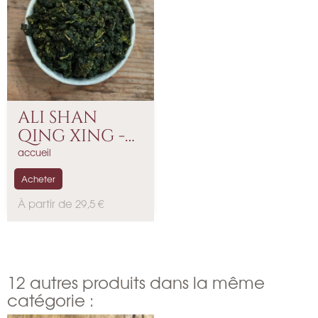
ALI SHAN
QING XING -
Thé...
accueil
Acheter
P
À partir de 29,5 €
r
i
x
12 autres produits dans la même
catégorie :