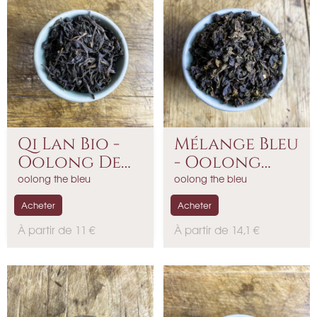
Qi Lan Bio -
Mélange Bleu
Oolong De
- Oolong
Chine
Parfumé
oolong the bleu
oolong the bleu
Acheter
Acheter
P
P
À partir de 11 €
À partir de 14,1 €
r
r
i
i
x
x