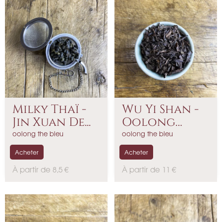
Milky Thaï -
Wu Yi Shan -
Jin Xuan De...
Oolong
Chinois
oolong the bleu
oolong the bleu
Acheter
Acheter
P
P
À partir de 8,5 €
À partir de 11 €
r
r
i
i
x
x