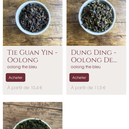
Tie Guan Yin -
Dung Ding -
Oolong
Oolong De
Taïwain
oolong the bleu
oolong the bleu
Acheter
Acheter
P
P
À partir de 10,4 €
À partir de 11,5 €
r
r
i
i
x
x