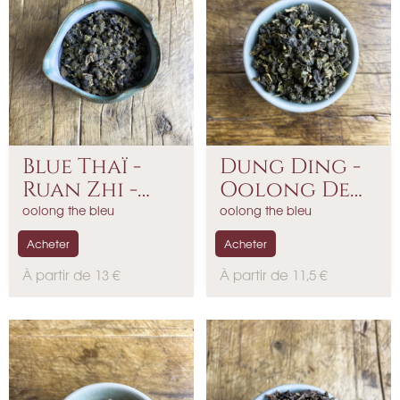
Blue Thaï -
Dung Ding -
Ruan Zhi -
Oolong De
2026
Taïwain
oolong the bleu
oolong the bleu
Acheter
Acheter
P
P
À partir de 13 €
À partir de 11,5 €
r
r
i
i
x
x