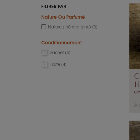
FILTRER PAR
Nature Ou Parfumé
Nature (thé d'origine)
(3)
Conditionnement
Sachet
(4)
Boite
(4)
C
H
-..
ce
P
À 
r
i
x