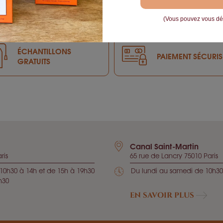
(Vous pouvez vous dés
ÉCHANTILLONS
PAIEMENT SÉCURIS
GRATUITS
Canal Saint-Martin
ris
65 rue de Lancry 75010 Paris
10h30 à 14h et de 15h à 19h30
Du lundi au samedi de 10h30
h30
EN SAVOIR PLUS