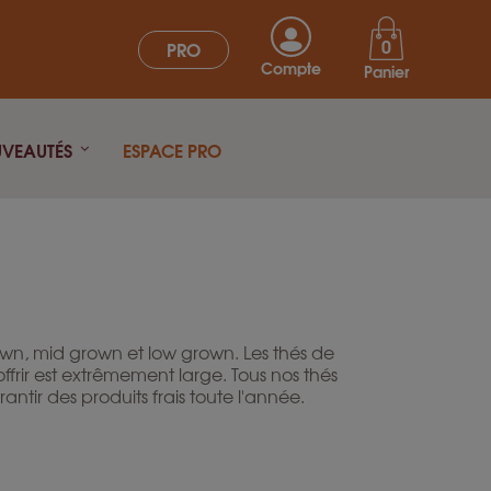
0
PRO
Compte
Panier
UVEAUTÉS
ESPACE PRO
rown, mid grown et low grown. Les thés de
ffrir est extrêmement large. Tous nos thés
tir des produits frais toute l'année.