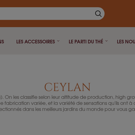
NS
LES ACCESSOIRES
LE PARTI DU THÉ
LES NO
Thé Noir
Théière fonte
Thé vert
Théière isotherme
CEYLAN
Thé blanc
Théière Japonaise
Rooibos
. On les classifie selon leur altitude de production, high g
Pu Erh
abrication variée, et la variété de sensations qu'ils ont à o
tionnés dans les meilleurs jardins du monde pour vous garan
Oolong
Infusion
Thé fumé
Thé Parfumé