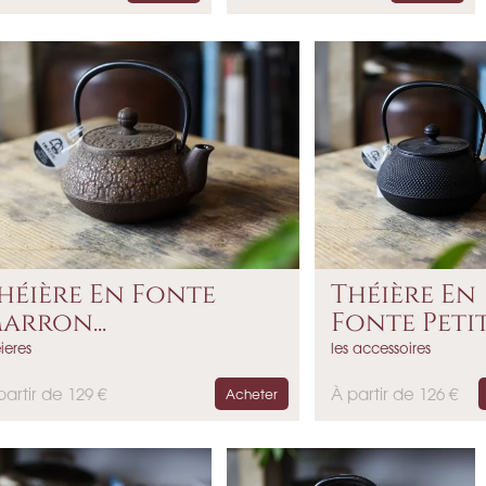
r
i
x
héière En Fonte
Théière En
arron...
Fonte Petite
ieres
les accessoires
P
partir de 129 €
À partir de 126 €
Acheter
r
i
x