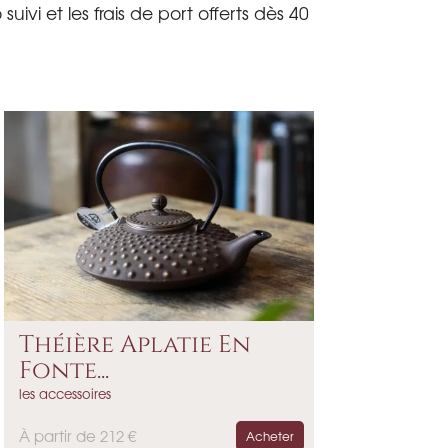
ivi et les frais de port offerts dès 40
Théière Aplatie En
Fonte...
les accessoires
P
À partir de 212 €
Acheter