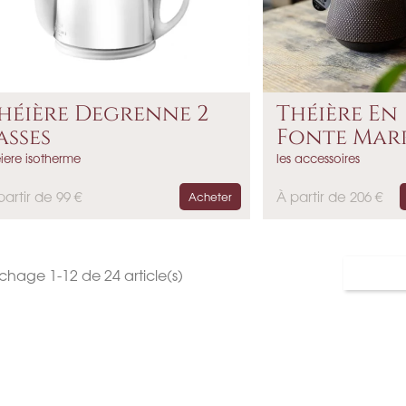
héière Degrenne 2
Théière En
asses
Fonte Mar
IWACHU
eiere isotherme
les accessoires
P
partir de 99 €
À partir de 206 €
Acheter
r
i
x
ichage 1-12 de 24 article(s)