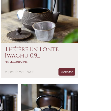
Théière En Fonte
Iwachu 0,9...
les accessoires
P
À partir de 189 €
Acheter
r
i
x