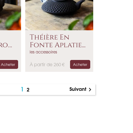
Théière En
ron
Fonte Aplatie...
les accessoires
P
À partir de 260 €
Acheter
Acheter
r
i
x
1
Suivant
2
