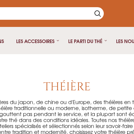
NS
LES ACCESSOIRES
LE PARTI DU THÉ
LES NO
Thé Noir
Théière fonte
Thé vert
Théière isotherme
THÉIÈRE
Thé blanc
Théière Japonaise
Rooibos
Pu Erh
ères du japon, de chine ou d'Europe, des théières en 
héière traditionnelle ou moderne, isotherme, de peti
Oolong
 gouttent pas pendant le service, et la plupart sont équ
Infusion
otre thé dans des conditions idéales. Toutes nos théiè
iers spécialisés et sélectionnés selon leur savoir-faire 
Thé fumé
ntre tradition et modernité, choisissez votre théière pr
Thé Parfumé