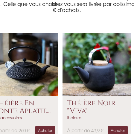
lle que vous choisirez vous sera livrée par colissimo su
€ d'achats.
héière En
Théière Noir
onte Aplatie...
"Viva"
 accessoires
theieres
P
partir de 260 €
À partir de 49,9 €
Acheter
Acheter