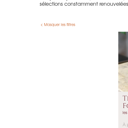
sélections constamment renouvelées. Ce
< Masquer les filtres
T
F
les
P
À 