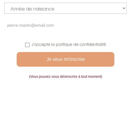
J'accepte la politique de confidentialité
Kenya Milima
Mousselines
GFBOP1 - Thé
Thé Des...
Noir
the noir
the rouge rooibos
Acheter
Acheter
(Vous pouvez vous désinscrire à tout moment)
P
P
À partir de 8 €
À partir de 12,9 €
r
r
i
i
x
x