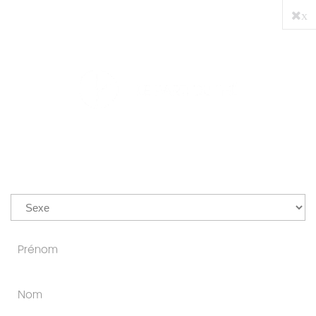
x
PRO
0
THÉ D'AFRIQUE
Thé Africian, Grands crus, thés bio, infusions bio
Découvrez tous nos thés africains de toutes
provenances, vert, noir ou rouge, blanc,
provenant du Mozambique, Rwanda, Burundi,
Afrique du Sud. Des thés d'Afrique de printemps,
thés d'Afrique grands crus et classiques, corsés,
feuilles entières ou feuilles brisées, nous suivons les
récoltes au gré des saisons pour toujours vous
proposer le meilleur du moment.