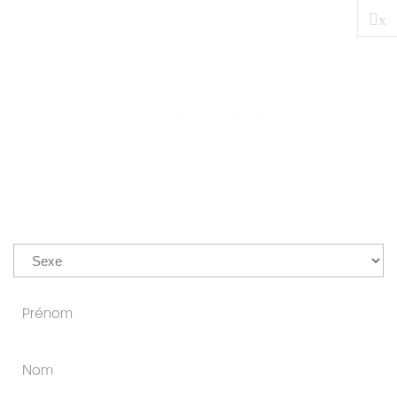
x
PRO
0
NOUS TROUVER
Venez découvrir plus de 300
références de thés en vrac et
d’accessoires dans l’une de nos
deux boutiques à Paris.
Comptoir Canal Saint-Martin :