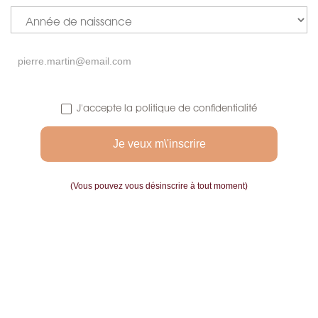
Adresse : Adresse : 65, rue de Lancry, Paris 10
Métro : Métro : Jacques Bonsergent ou République
Téléphone : 01 42 00 96 38
Horaires :
J'accepte la politique de confidentialité
Lundi à vendredi : 10h30-14h00 / 15h00-19h30
Samedi : 10h30-19h30
Dimanche : Fermé
(Vous pouvez vous désinscrire à tout moment)