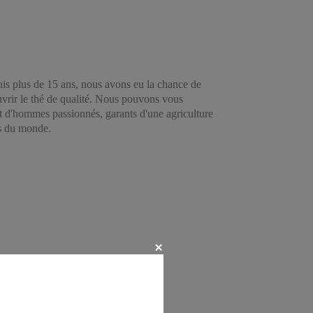
uis plus de 15 ans, nous avons eu la chance de
ouvrir le thé de qualité. Nous pouvons vous
 et d'hommes passionnés, garants d'une agriculture
és du monde.