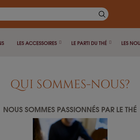
NS
LES ACCESSOIRES
LE PARTI DU THÉ
LES NO
Thé Noir
Théière fonte
Thé vert
Théière isotherme
QUI SOMMES-NOUS?
Thé blanc
Théière Japonaise
Rooibos
Pu Erh
NOUS SOMMES PASSIONNÉS PAR LE THÉ
Oolong
Infusion
Thé fumé
Thé Parfumé