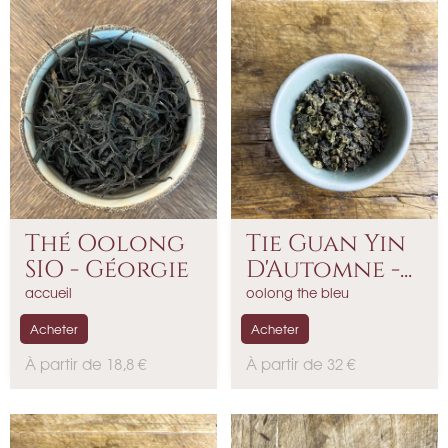
Thé Oolong
Tie Guan Yin
SIO - Géorgie
D'Automne -...
accueil
oolong the bleu
Acheter
Acheter
P
P
À partir de 18,8 €
À partir de 32 €
r
r
i
i
x
x