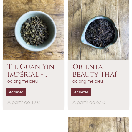
Tie Guan Yin
Oriental
Impérial -...
Beauty Thaï
oolong the bleu
oolong the bleu
Acheter
Acheter
P
P
À partir de 19 €
À partir de 67 €
r
r
i
i
x
x