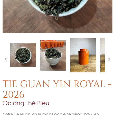


TIE GUAN YIN ROYAL -
2026
Oolong Thé Bleu
Notre Tie Guan Yin le moins oxydé (environ 12%), en