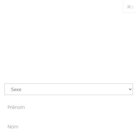
x
PRO
0