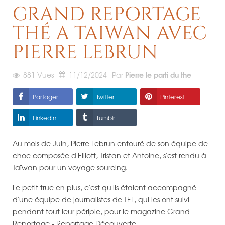
GRAND REPORTAGE
THÉ A TAIWAN AVEC
PIERRE LEBRUN
Pierre le parti du the
881
Vues
11/12/2024
Par
Partager
Twitter
Pinterest
LinkedIn
Tumblr
Au mois de Juin, Pierre Lebrun entouré de son équipe de
choc composée d'Elliott, Tristan et Antoine, s'est rendu à
Taïwan pour un voyage sourcing.
Le petit truc en plus, c'est qu'ils étaient accompagné
d'une équipe de journalistes de TF1, qui les ont suivi
pendant tout leur périple, pour le magazine Grand
Reportage - Reportage Découverte.