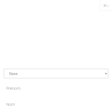
x
PRO
0
BLOG NAVIGATION
TAG:"TASSE"