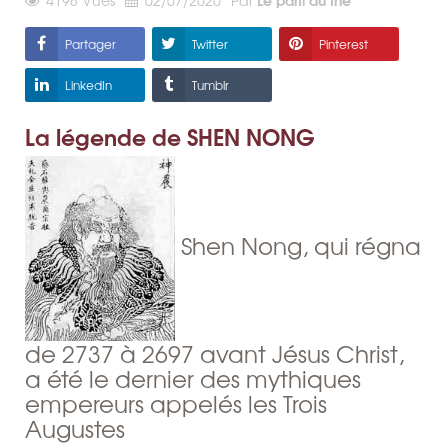
4198
Vues
02/07/2020
Par
Partager
Twitter
Pinterest
LinkedIn
Tumblr
La légende de SHEN NONG
Shen Nong, qui régna
de 2737 à 2697 avant Jésus Christ,
a été le dernier des mythiques
empereurs appelés les Trois
Augustes