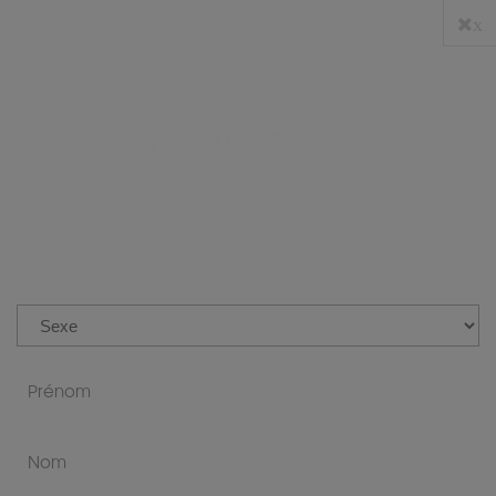
x
PRO
0
LES THÉS
Le Thé est une passion que nous
partageons avec vous.
Venez découvrir notre gamme de thé issue 
d’une sélection pointue, alliant variété et 
qualité.