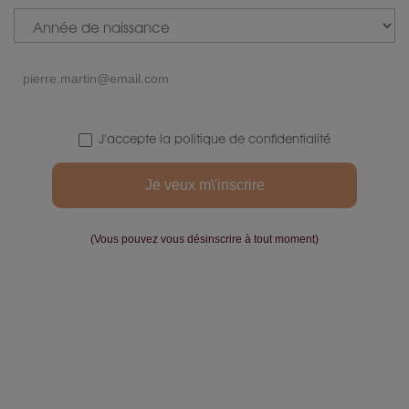
J'accepte la politique de confidentialité
Aracha
Mousselines
Kadota De
Genmaicha -
Kirishima...
Thé...
the vert
the vert
(Vous pouvez vous désinscrire à tout moment)
Acheter
Acheter
P
P
À partir de 19 €
À partir de 12,9 €
r
r
i
i
x
x