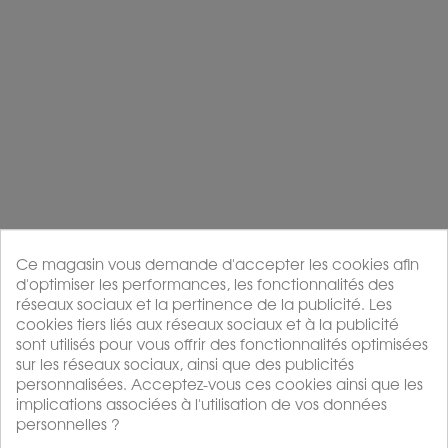
-...
Whisky Oak
the vert
les thes
Acheter
Acheter
P
P
À partir de 19,5 €
À partir de 28 €
r
r
i
i
x
x
Ce magasin vous demande d'accepter les cookies afin
d'optimiser les performances, les fonctionnalités des
réseaux sociaux et la pertinence de la publicité. Les
cookies tiers liés aux réseaux sociaux et à la publicité
Japanese
Japanese
sont utilisés pour vous offrir des fonctionnalités optimisées
sur les réseaux sociaux, ainsi que des publicités
Lapsang
Lapsang
personnalisées. Acceptez-vous ces cookies ainsi que les
Cypres
Sakura
les thes
les thes
implications associées à l'utilisation de vos données
personnelles ?
Acheter
Acheter