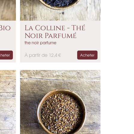
Bio
La Colline - Thé
Noir Parfumé
the noir parfume
P
À partir de 12,4 €
heter
Acheter
r
i
x