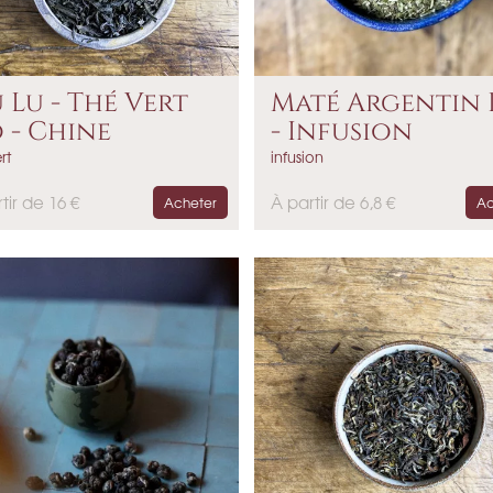
 Lu - Thé Vert
Maté Argentin 
o - Chine
- Infusion
rt
infusion
P
tir de 16 €
À partir de 6,8 €
Acheter
Ac
r
i
x