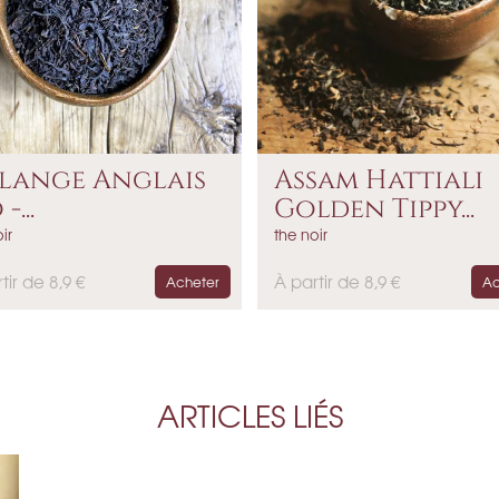
lange Anglais
Assam Hattiali
-...
Golden Tippy...
ir
the noir
P
tir de 8,9 €
À partir de 8,9 €
Acheter
Ac
r
i
x
ARTICLES LIÉS