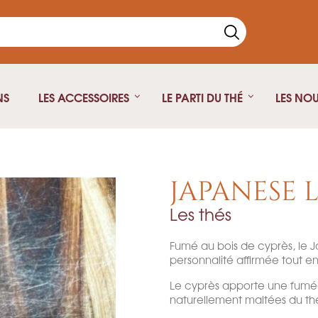
NS
LES ACCESSOIRES
LE PARTI DU THÉ
LES NO
Thé Noir
Théière fonte
Thé vert
Théière isotherme
JAPANESE 
Thé blanc
Théière Japonaise
Les thés
Rooibos
Pu Erh
Fumé au bois de cyprès, le
Oolong
personnalité affirmée tout en
Infusion
Le cyprès apporte une fumée 
Thé fumé
naturellement maltées du thé
Thé Parfumé