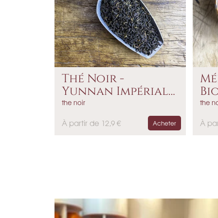
Thé Noir -
Mé
Yunnan Impérial
Bio 
Bio
the noir
the no
P
P
À partir de 12,9 €
À par
Acheter
r
r
i
i
x
x