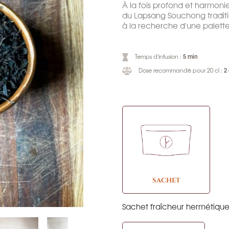
À la fois profond et harmonie
du Lapsang Souchong traditi
à la recherche d'une palette
5 min
Temps d'infusion :
2
Dose recommandé pour 20 cl :
SACHET
Sachet fraîcheur hermétiqu