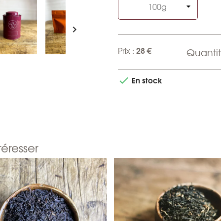

28 €
Prix :
Quantit
En stock

téresser