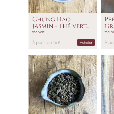
Chung Hao
Per
Jasmin - Thé Vert...
Gr
the vert
the b
P
P
À partir de 16 €
À par
Acheter
r
r
i
i
x
x