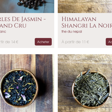
les De Jasmin -
Himalayan
and Cru
Shangri La Noir.
lanc
the du nepal
P
tir de 14 €
À partir de 11 €
Acheter
Ac
r
i
x