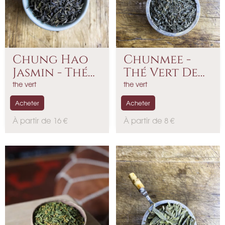
Chung Hao
Chunmee -
Jasmin - Thé
Thé Vert De
Vert...
Chine...
the vert
the vert
Acheter
Acheter
P
P
À partir de 16 €
À partir de 8 €
r
r
i
i
x
x