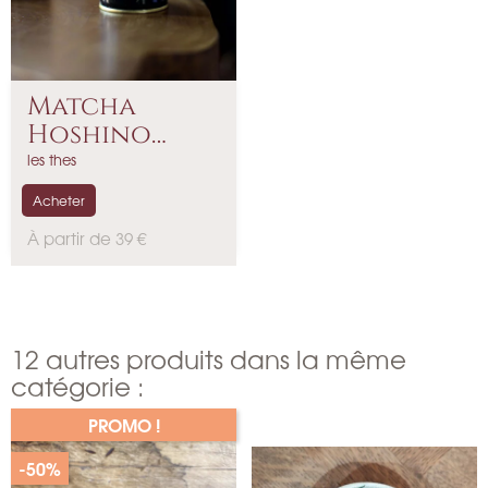
Matcha
Hoshino
Yame No...
les thes
Acheter
P
À partir de 39 €
r
i
x
12 autres produits dans la même
catégorie :
PROMO !
-50%