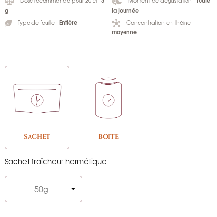
3
Toute
Dose recommandé pour 20 cl :
Moment de dégustation :
g
la journée
Entière
Type de feuille :
Concentration en théine :
moyenne
SACHET
BOITE
Sachet fraîcheur hermétique