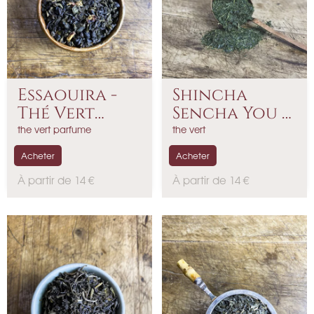
Essaouira -
Shincha
Thé Vert
Sencha You -
Parfumé
Thé...
the vert parfume
the vert
Acheter
Acheter
P
P
À partir de 14 €
À partir de 14 €
r
r
i
i
x
x