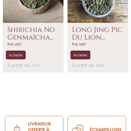
Shirichia No
Long Jing Pic
Genmaïcha...
Du Lion...
the vert
the vert
Acheter
Acheter
P
P
À partir de 14 €
À partir de 44 €
r
r
i
i
x
x
LIVRAISON
OFFERTE À
ÉCHANTILLONS