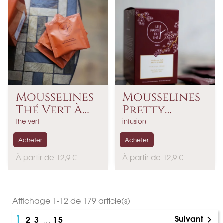
e
b
a
s
e
Mousselines
Mousselines
Thé Vert À
Pretty
La...
Summer...
the vert
infusion
Acheter
Acheter
P
P
À partir de 12,9 €
À partir de 12,9 €
r
r
i
i
x
x
Affichage 1-12 de 179 article(s)
1
Suivant
2
3
15
…
