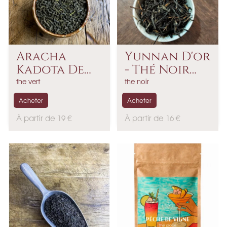
Aracha
Yunnan D'or
Kadota De
- Thé Noir
Kirishima...
De...
the vert
the noir
Acheter
Acheter
P
P
À partir de 19 €
À partir de 16 €
r
r
i
i
x
x