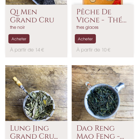
Qi Men
Pêche De
Grand Cru
Vigne - Thé
Glacé...
the noir
thes glaces
Acheter
Acheter
P
P
À partir de 14 €
À partir de 10 €
r
r
i
i
x
x
Lung Jing
Dao Reng
Grand Cru...
Mao Feng -