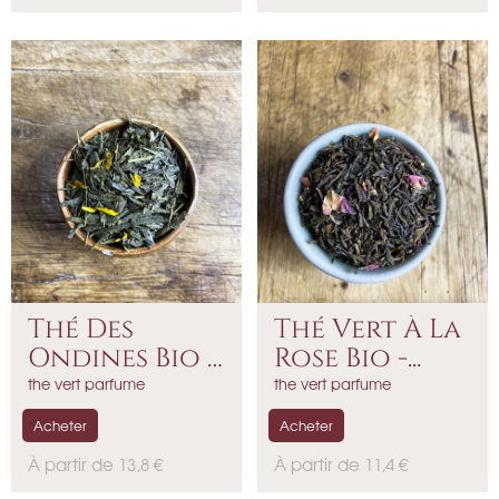
r
r
i
i
x
x
Thé Des
Thé Vert À La
Ondines Bio -
Rose Bio -...
Thé...
the vert parfume
the vert parfume
Acheter
Acheter
P
P
À partir de 13,8 €
À partir de 11,4 €
r
r