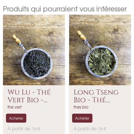
Produits qui pourraient vous intéresser
Wu Lu - Thé
Long Tseng
Vert Bio -
Bio - Thé
Chine
Vert...
the vert
thes bio
Acheter
Acheter
P
P
À partir de 16 €
À partir de 16 €