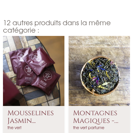
x
i
d
x
e
b
12 autres produits dans la même
a
catégorie :
s
e
Mousselines
Montagnes
Jasmin...
Magiques -
Thé...
the vert
the vert parfume