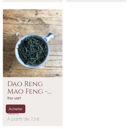
r
r
i
i
x
x
Dao Reng
Mao Feng -
Thé De...
the vert
Acheter
P
14,5 €
r
P
À partir de 7,3 €
i
r