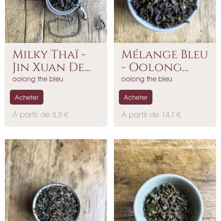
Milky Thaï -
Mélange Bleu
Jin Xuan De...
- Oolong
Parfumé
oolong the bleu
oolong the bleu
Acheter
Acheter
P
P
À partir de 8,5 €
À partir de 14,1 €
r
r
i
i
x
x