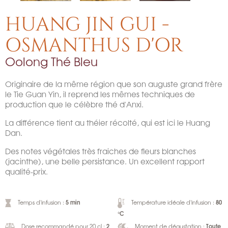
HUANG JIN GUI -
OSMANTHUS D'OR
Oolong Thé Bleu
Originaire de la même région que son auguste grand frère
le Tie Guan Yin, il reprend les mêmes techniques de
production que le célèbre thé d'Anxi.
La différence tient au théier récolté, qui est ici le Huang
Dan.
Des notes végétales très fraiches de fleurs blanches
(jacinthe), une belle persistance. Un excellent rapport
qualité-prix.
5 min
80
Temps d'infusion :
Température idéale d'infusion :
°C
2
Toute
Dose recommandé pour 20 cl :
Moment de dégustation :