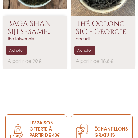
BAGA SHAN
Thé Oolong
SIJI SESAME...
SIO - Géorgie
the taiwanais
accueil
Acheter
Acheter
P
P
À partir de 29 €
À partir de 18,8 €
r
r
i
i
x
x
LIVRAISON
OFFERTE À
ÉCHANTILLONS
PARTIR DE 40€
GRATUITS