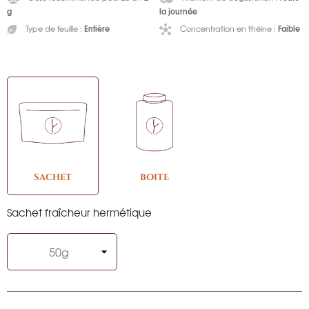
g
la journée
Entière
Faible
Type de feuille :
Concentration en théine :
SACHET
BOITE
Sachet fraîcheur hermétique