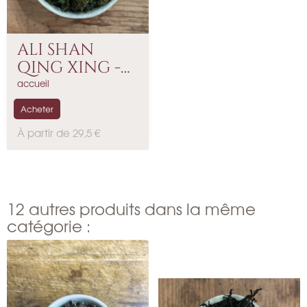
ALI SHAN
QING XING -
Thé...
accueil
Acheter
P
À partir de 29,5 €
r
i
x
12 autres produits dans la même
catégorie :