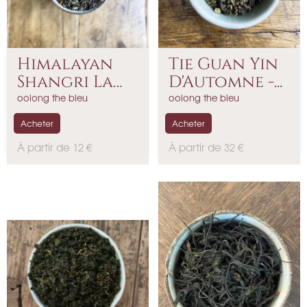
Himalayan
Tie Guan Yin
Shangri La
D'Automne -...
Oolong...
oolong the bleu
oolong the bleu
Acheter
Acheter
P
P
À partir de 12 €
À partir de 32 €
r
r
i
i
x
x