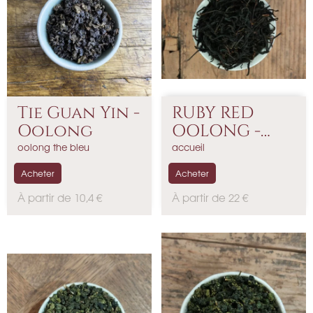
Tie Guan Yin -
RUBY RED
Oolong
OOLONG -
Thé...
oolong the bleu
accueil
Acheter
Acheter
P
P
À partir de 10,4 €
À partir de 22 €
r
r
i
i
x
x