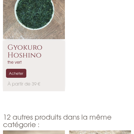
Gyokuro
Hoshino
the vert
Acheter
P
À partir de 39 €
r
i
x
12 autres produits dans la même
catégorie :