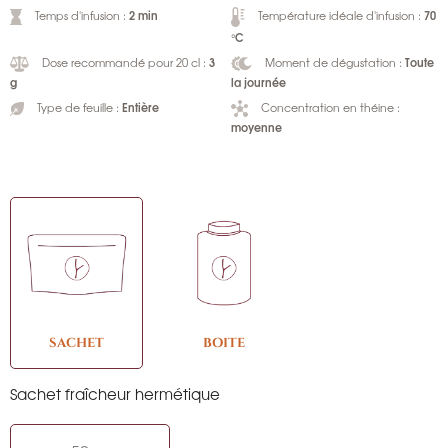
2 min
70
Temps d'infusion :
Température idéale d'infusion :
°C
3
Toute
Dose recommandé pour 20 cl :
Moment de dégustation :
g
la journée
Entière
Type de feuille :
Concentration en théine :
moyenne
SACHET
BOITE
Sachet fraîcheur hermétique