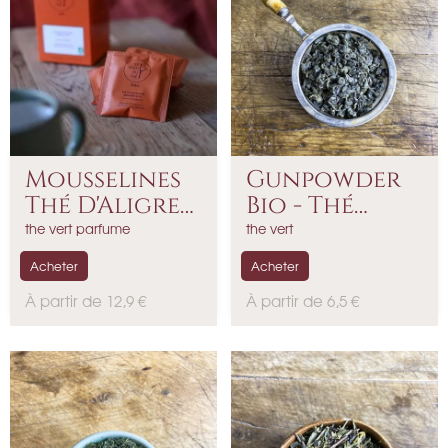
Mousselines
Gunpowder
Thé D'Aligre
Bio - Thé
-...
Vert...
the vert parfume
the vert
Acheter
Acheter
P
P
À partir de 12,9 €
À partir de 6,5 €
r
r
i
i
x
x