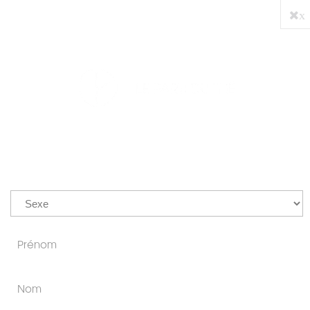
x
PRO
0