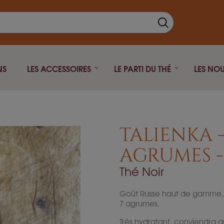
NS
LES ACCESSOIRES
LE PARTI DU THÉ
LES NO
Thé Noir
Théière fonte
Thé vert
Théière isotherme
TALIENKA 
Thé blanc
Théière Japonaise
AGRUMES -
Rooibos
Thé Noir
Pu Erh
Oolong
Goût Russe haut de gamme, s
Infusion
7 agrumes.
Thé fumé
Très hydratant, conviendra a
Thé Parfumé