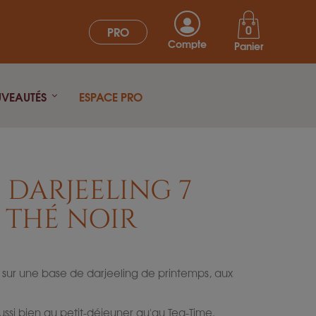
0
PRO
Compte
Panier
UVEAUTÉS
ESPACE PRO
- DARJEELING 7
 THÉ NOIR
ur une base de darjeeling de printemps, aux
ussi bien au petit-déjeuner qu'au Tea-Time.