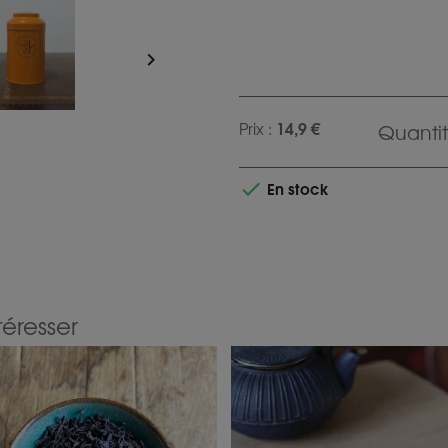

14,9 €
Prix :
Quantit
En stock

téresser