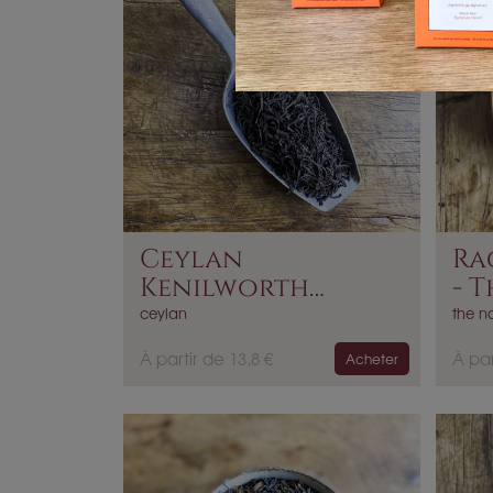
Ceylan
Ra
Kenilworth
- T
Orange Pekoe
ceylan
the no
P
P
À partir de 13,8 €
À par
Acheter
r
r
i
i
x
x