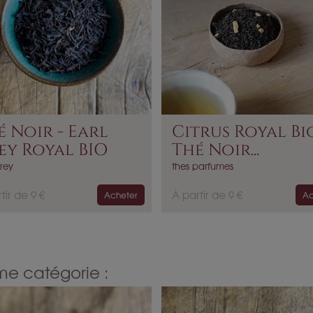
é Noir - Earl
Citrus Royal Bio
ey Royal BIO
Thé Noir...
rey
thes parfumes
P
tir de 9 €
À partir de 9 €
Acheter
Ac
r
i
x
me catégorie :