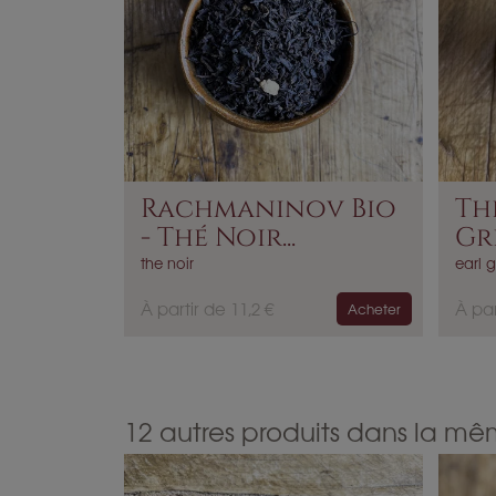
Rachmaninov Bio
Th
- Thé Noir...
Gr
the noir
earl g
P
P
À partir de 11,2 €
À par
Acheter
r
r
i
i
x
x
12 autres produits dans la mê