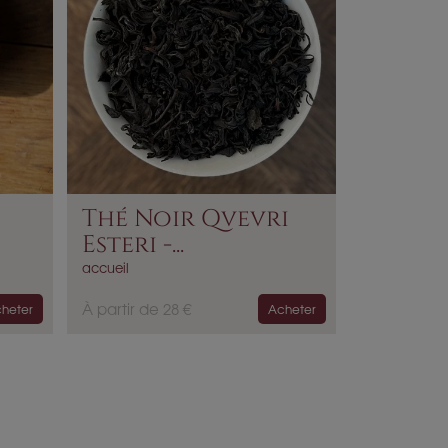
Thé Noir Qvevri
Esteri -...
accueil
P
À partir de 28 €
heter
Acheter
r
i
x