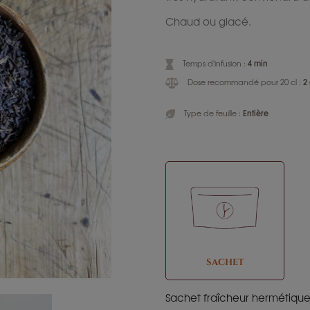
Chaud ou glacé.
4 min
Temps d'infusion :
2
Dose recommandé pour 20 cl :
Entière
Type de feuille :
SACHET
Sachet fraîcheur hermétiqu