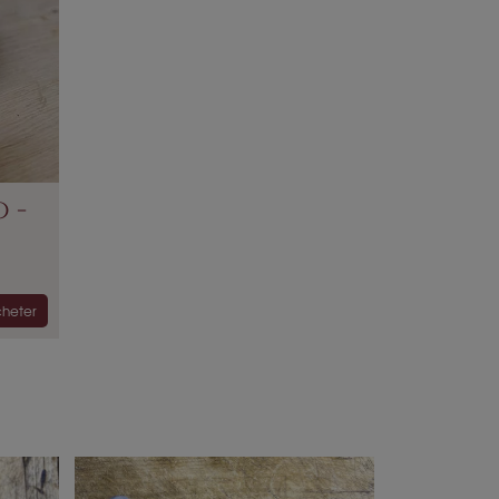
 -
heter