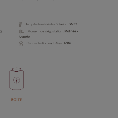
95 °C
Température idéale d'infusion :
 g
Matinée -
Moment de dégustation :
journée
Forte
Concentration en théine :
BOITE
e