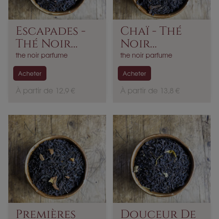
Escapades -
Chaï - Thé
Thé Noir
Noir
Parfumé
Parfumé
the noir parfume
the noir parfume
Acheter
Acheter
P
P
À partir de 12,9 €
À partir de 13,8 €
r
r
i
i
x
x
Premières
Douceur De