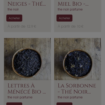
Neiges - Thé
Miel Bio -
Noir...
Thé...
the noir
the noir parfume
Acheter
Acheter
P
P
À partir de 12,9 €
À partir de 10 €
r
r
i
i
x
x
Lettres À
La Sorbonne
Ménécé Bio -
- Thé Noir
Thé...
Parfumé
the noir parfume
the noir parfume