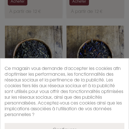
Acheter
Acheter
P
P
À partir de 12 €
À partir de 12 €
r
r
i
i
x
x
Ce magasin vous demande d'accepter les cookies afin
d'optimiser les performances, les fonctionnalités des
réseaux sociaux et la pertinence de la publicité. Les
Le Secret -
Les
cookies tiers liés aux réseaux sociaux et à la publicité
Thé Noir
Romantique
sont utilisés pour vous offrir des fonctionnalités optimisées
sur les réseaux sociaux, ainsi que des publicités
Parfumé
S - Thé Noir...
the noir
the noir parfume
personnalisées. Acceptez-vous ces cookies ainsi que les
implications associées à l'utilisation de vos données
Acheter
Acheter
personnelles ?
P
P
À partir de 14 €
À partir de 13,8 €
r
r