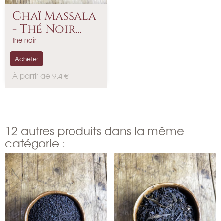
Chaï Massala
- Thé Noir...
the noir
Acheter
P
À partir de 9,4 €
r
i
x
12 autres produits dans la même
catégorie :