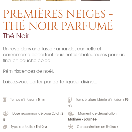
PREMIÈRES NEIGES -
THÉ NOIR PARFUMÉ
Thé Noir
Un rêve dans une tasse : amande, cannelle et
cardamome apportent leurs notes chaleureuses pour un
final en bouche épicé.
Réminiscences de noël.
Laissez-vous porter par cette liqueur divine...
5 min
95
Temps d'infusion :
Température idéale d'infusion :
°C
2
Dose recommandé pour 20 cl :
Moment de dégustation :
g
Matinée - journée
Entière
Type de feuille :
Concentration en théine :