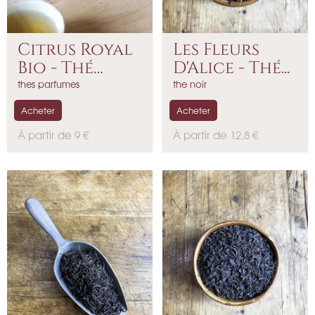
Citrus Royal
Les Fleurs
Bio - Thé
D'Alice - Thé...
Noir...
thes parfumes
the noir
Acheter
Acheter
P
P
À partir de 9 €
À partir de 12,8 €
r
r
i
i
x
x