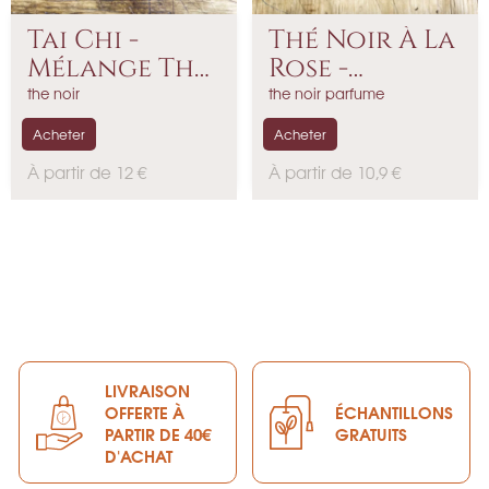
Tai Chi -
Thé Noir À La
Mélange Thé
Rose -
Vert...
Parfumé
the noir
the noir parfume
Acheter
Acheter
P
P
À partir de 12 €
À partir de 10,9 €
r
r
i
i
x
x
LIVRAISON
OFFERTE À
ÉCHANTILLONS
PARTIR DE 40€
GRATUITS
D'ACHAT