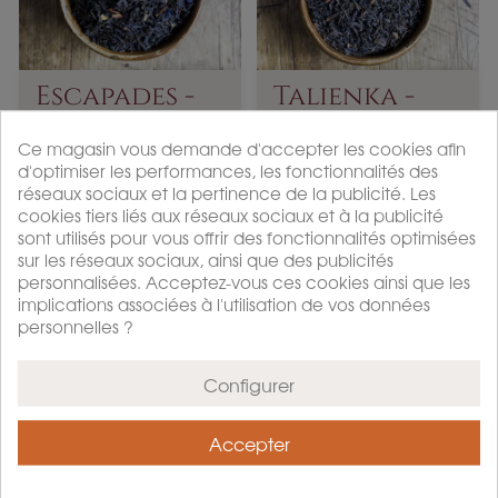
Escapades -
Talienka -
Thé Noir
Darjeeling 7...
Parfumé
Ce magasin vous demande d'accepter les cookies afin
the noir parfume
the noir
d'optimiser les performances, les fonctionnalités des
réseaux sociaux et la pertinence de la publicité. Les
Acheter
Acheter
cookies tiers liés aux réseaux sociaux et à la publicité
P
P
À partir de 12,9 €
À partir de 14,9 €
sont utilisés pour vous offrir des fonctionnalités optimisées
r
r
sur les réseaux sociaux, ainsi que des publicités
i
i
personnalisées. Acceptez-vous ces cookies ainsi que les
x
x
implications associées à l'utilisation de vos données
personnelles ?
Configurer
Accepter