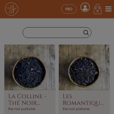
PRO
0
La Colline -
Les
Thé Noir
Romantique
Parfumé
S - Thé Noir...
the noir parfume
the noir parfume