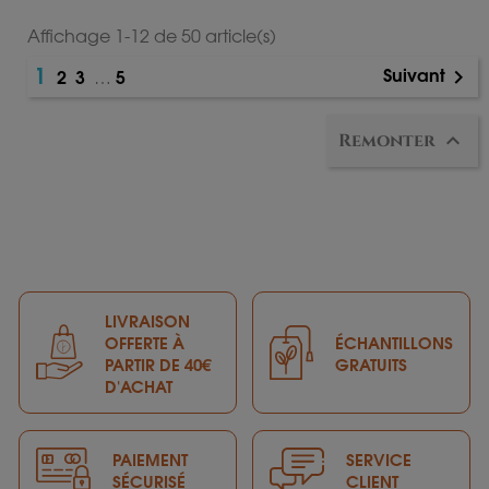
x
x
Affichage 1-12 de 50 article(s)
1
Suivant
2
3
5
…


Remonter
LIVRAISON
OFFERTE À
ÉCHANTILLONS
PARTIR DE 40€
GRATUITS
D'ACHAT
PAIEMENT
SERVICE
SÉCURISÉ
CLIENT