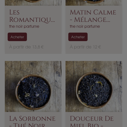
Les
Matin Calme
Romantique
- Mélange
S - Thé Noir...
De...
the noir parfume
the noir parfume
Acheter
Acheter
P
P
À partir de 13,8 €
À partir de 12 €
r
r
i
i
x
x
La Sorbonne
Douceur De
- Thé Noir
Miel Bio -