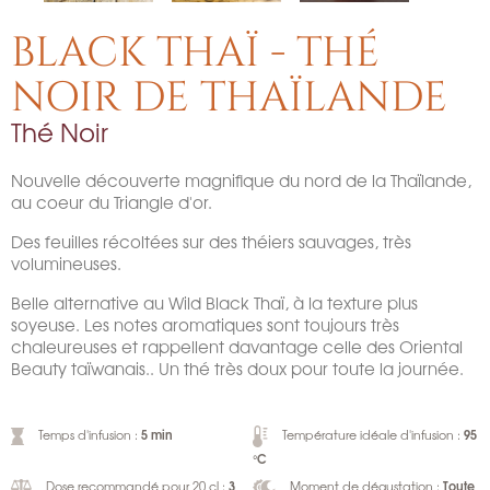
BLACK THAÏ - THÉ
NOIR DE THAÏLANDE
Thé Noir
Nouvelle découverte magnifique du nord de la Thaïlande,
au coeur du Triangle d'or.
Des feuilles récoltées sur des théiers sauvages, très
volumineuses.
Belle alternative au Wild Black Thaï, à la texture plus
soyeuse. Les notes aromatiques sont toujours très
chaleureuses et rappellent davantage celle des Oriental
Beauty taïwanais.. Un thé très doux pour toute la journée.
5 min
95
Temps d'infusion :
Température idéale d'infusion :
°C
3
Toute
Dose recommandé pour 20 cl :
Moment de dégustation :