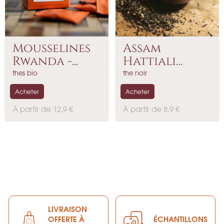
Mousselines
Assam
Rwanda -...
Hattiali
Golden
thes bio
the noir
Tippy...
Acheter
Acheter
P
P
À partir de 12,9 €
À partir de 8,9 €
r
r
i
i
x
x
LIVRAISON
OFFERTE À
ÉCHANTILLONS