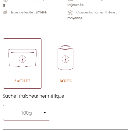
g
la journée
Entière
Type de feuille :
Concentration en théine :
moyenne
SACHET
BOITE
Sachet fraîcheur hermétique