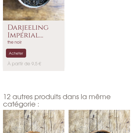
Darjeeling
Impérial
Namring
the noir
Acheter
P
À partir de 9,5 €
r
i
x
12 autres produits dans la même
catégorie :