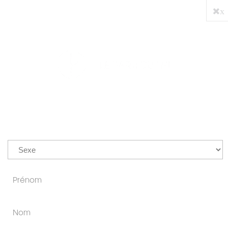
x
PRO
0