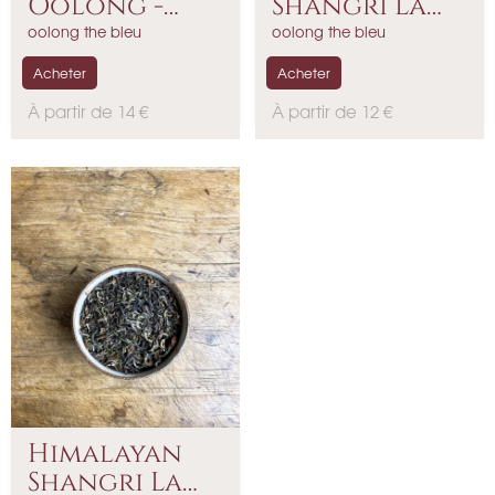
Oolong -
Shangri La
Népal - 2026
Oolong...
oolong the bleu
oolong the bleu
Acheter
Acheter
P
P
À partir de 14 €
À partir de 12 €
r
r
i
i
x
x
Himalayan
Shangri La