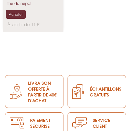
Noir...
the du nepal
Acheter
P
À partir de 11 €
r
i
x
LIVRAISON
OFFERTE À
ÉCHANTILLONS
PARTIR DE 40€
GRATUITS
D'ACHAT
PAIEMENT
SERVICE
SÉCURISÉ
CLIENT