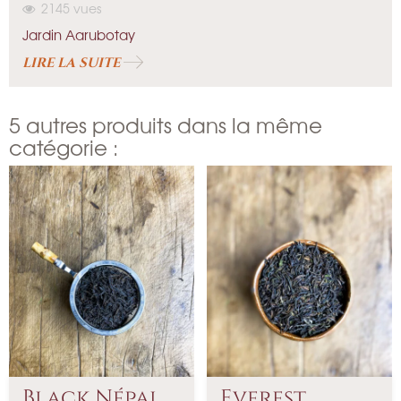
2145
vues
Jardin Aarubotay
LIRE LA SUITE
5 autres produits dans la même
catégorie :
Black Népal
Everest