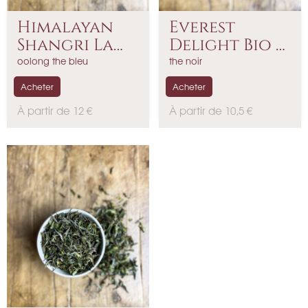
Himalayan
Everest
Shangri La
Delight Bio -
Oolong...
Thé...
oolong the bleu
the noir
Acheter
Acheter
P
P
À partir de 12 €
À partir de 10,5 €
r
r
i
i
x
x