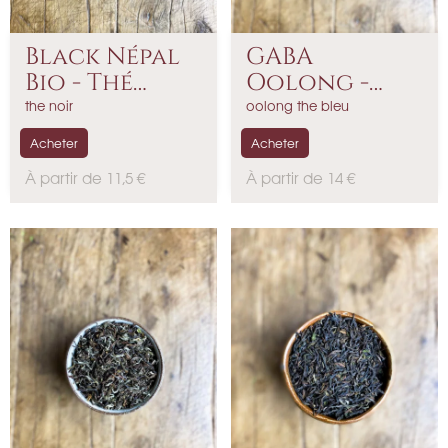
Black Népal
GABA
Bio - Thé
Oolong -
Noir...
Népal - 2026
the noir
oolong the bleu
Acheter
Acheter
P
P
À partir de 11,5 €
À partir de 14 €
r
r
i
i
x
x