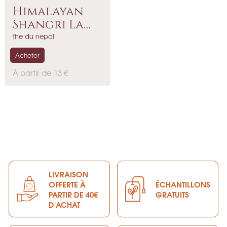
Himalayan
Shangri La
Blanc...
the du nepal
Acheter
P
À partir de 13 €
r
i
x
LIVRAISON
OFFERTE À
ÉCHANTILLONS
PARTIR DE 40€
GRATUITS
D'ACHAT