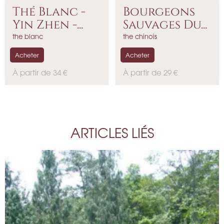
Thé Blanc -
Bourgeons
Yin Zhen -...
Sauvages Du...
the blanc
the chinois
Acheter
Acheter
P
P
À partir de 34 €
À partir de 29 €
r
r
i
i
x
x
ARTICLES LIÉS