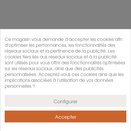
Escapades -
Mélange De
Thé Noir
La
Parfumé
Capitainerie..
Ce magasin vous demande d'accepter les cookies afin
the noir parfume
the noir parfume
d'optimiser les performances, les fonctionnalités des
.
réseaux sociaux et la pertinence de la publicité. Les
Acheter
Acheter
cookies tiers liés aux réseaux sociaux et à la publicité
P
P
À partir de 12,9 €
À partir de 12 €
sont utilisés pour vous offrir des fonctionnalités optimisées
r
r
sur les réseaux sociaux, ainsi que des publicités
i
i
personnalisées. Acceptez-vous ces cookies ainsi que les
x
x
implications associées à l'utilisation de vos données
personnelles ?
Configurer
Accepter