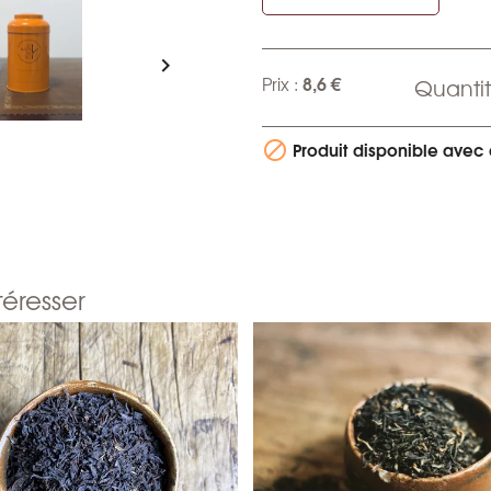

8,6 €
Prix :
Quantit
Produit disponible avec 

téresser