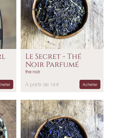
rl
Le Secret - Thé
Noir Parfumé
the noir
P
À partir de 14 €
heter
Acheter
r
i
x