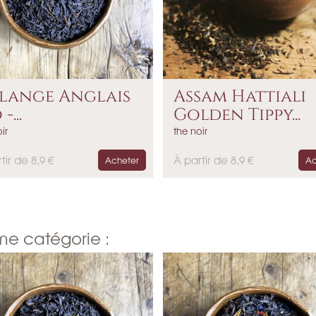
lange Anglais
Assam Hattiali
-...
Golden Tippy...
ir
the noir
P
tir de 8,9 €
À partir de 8,9 €
Acheter
Ac
r
i
x
me catégorie :