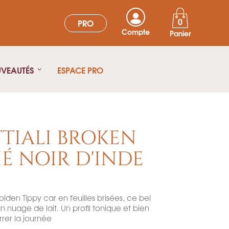
0
PRO
Compte
Panier
UVEAUTÉS
ESPACE PRO
TIALI BROKEN
HÉ NOIR D'INDE
lden Tippy car en feuilles brisées, ce bel
 nuage de lait. Un profil tonique et bien
rer la journée