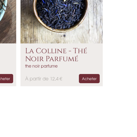
La Colline - Thé
Noir Parfumé
the noir parfume
P
À partir de 12,4 €
heter
Acheter
r
i
x