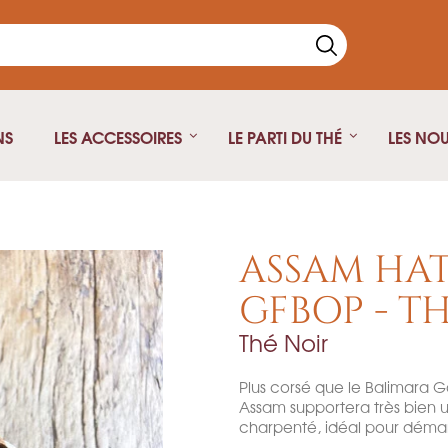
NS
LES ACCESSOIRES
LE PARTI DU THÉ
LES NO
Thé Noir
Théière fonte
Thé vert
Théière isotherme
ASSAM HAT
Thé blanc
Théière Japonaise
GFBOP - T
Rooibos
Thé Noir
Pu Erh
Oolong
Plus corsé que le Balimara Go
Infusion
Assam supportera très bien un
Thé fumé
charpenté, idéal pour démar
Thé Parfumé