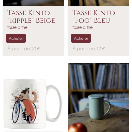
Tasse Kinto
Tasse Kinto
"Ripple" Beige
"Fog" Bleu
tasse a the
tasse a the
Acheter
Acheter
P
P
À partir de 20 €
À partir de 17 €
r
r
i
i
x
x