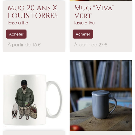
Mug 20 Ans X
Mug "Viva"
LOUIS TORRES
Vert
tasse a the
tasse a the
Acheter
Acheter
P
P
À partir de 16 €
À partir de 27 €
r
r
i
i
x
x