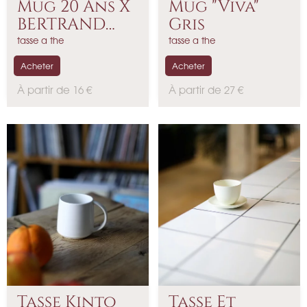
Mug 20 Ans X
Mug "Viva"
BERTRAND
Gris
AZNAR
tasse a the
tasse a the
Acheter
Acheter
P
P
À partir de 16 €
À partir de 27 €
r
r
i
i
x
x
Tasse Kinto
Tasse Et