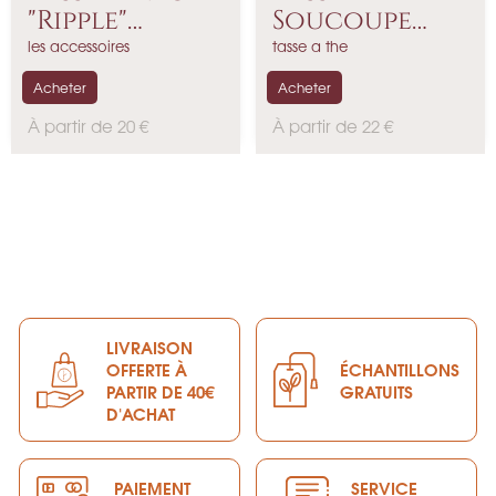
"Ripple"
Soucoupe
Blanche
Kinto...
les accessoires
tasse a the
Acheter
Acheter
P
P
À partir de 20 €
À partir de 22 €
r
r
i
i
x
x
LIVRAISON
OFFERTE À
ÉCHANTILLONS
PARTIR DE 40€
GRATUITS
D'ACHAT
PAIEMENT
SERVICE