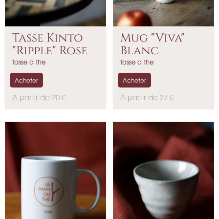
Tasse Kinto
Mug "Viva"
"Ripple" Rose
Blanc
tasse a the
tasse a the
Acheter
Acheter
P
P
À partir de 20 €
À partir de 27 €
r
r
i
i
x
x