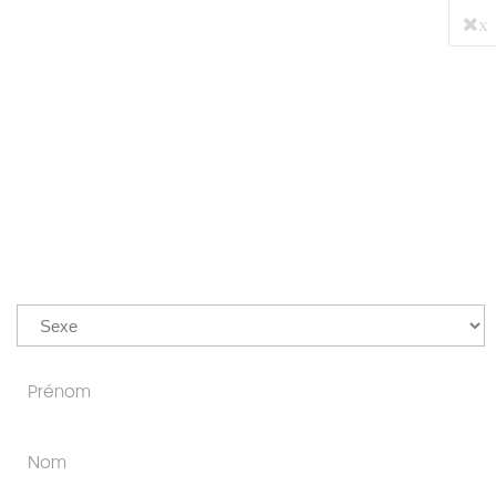
x
PRO
0