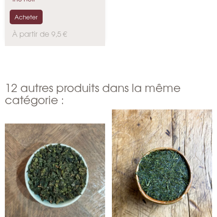
Namring
Acheter
P
À partir de 9,5 €
r
i
x
12 autres produits dans la même
catégorie :