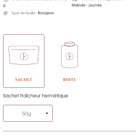
g
Matinée - journée
Bourgeon
Type de feuille :
SACHET
BOITE
Sachet fraîcheur hermétique