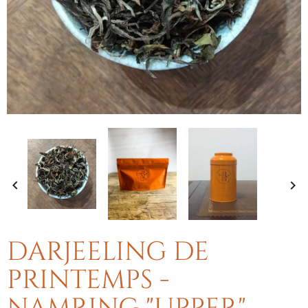


DARJEELING DE
PRINTEMPS -