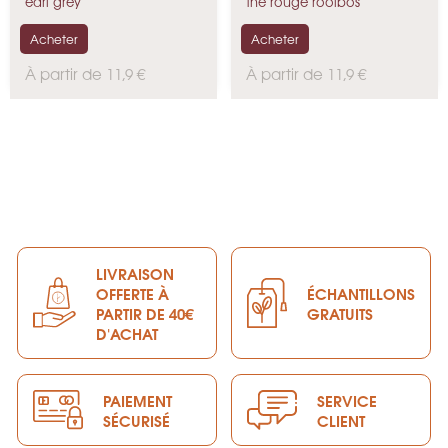
Parfum Bio
Parfumé
earl grey
the rouge rooibos
Acheter
Acheter
P
P
À partir de 11,9 €
À partir de 11,9 €
r
r
i
i
x
x
LIVRAISON
OFFERTE À
ÉCHANTILLONS
PARTIR DE 40€
GRATUITS
D'ACHAT
PAIEMENT
SERVICE
SÉCURISÉ
CLIENT