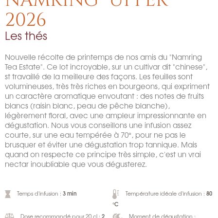
NAMRING "UPPER"
2026
Les thés
Nouvelle récolte de printemps de nos amis du "Namring
Tea Estate". Ce lot incroyable, sur un cultivar dit "chinese",
st travaillé de la meilleure des façons. Les feuilles sont
volumineuses, très très riches en bourgeons, qui expriment
un caractère aromatique envoutant : des notes de fruits
blancs (raisin blanc, peau de pêche blanche),
légèrement floral, avec une ampleur impressionnante en
dégustation. Nous vous conseillons une infusion assez
courte, sur une eau tempérée à 70°, pour ne pas le
brusquer et éviter une dégustation trop tannique. Mais
quand on respecte ce principe très simple, c'est un vrai
nectar inoubliable que vous dégusterez.
3 min
80
Temps d'infusion :
Température idéale d'infusion :
°C
2
Dose recommandé pour 20 cl :
Moment de dégustation :