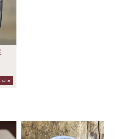
é
heter