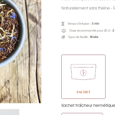
Naturellement sans théine - 
5 min
Temps d'infusion :
2
Dose recommandé pour 20 cl :
Brisée
Type de feuille :
SACHET
Sachet fraîcheur hermétiqu