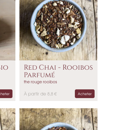
Bio
Red Chai - Rooibos
Parfumé
the rouge rooibos
P
À partir de 8,8 €
heter
Acheter
r
i
x