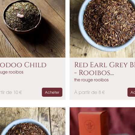
odoo Child
Red Earl Grey B
- Rooibos...
ouge rooibos
the rouge rooibos
P
tir de 10 €
À partir de 8 €
Acheter
Ac
r
i
x