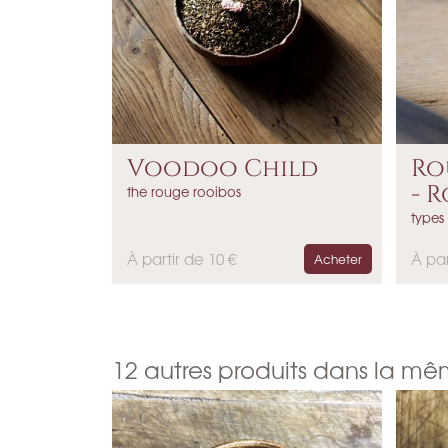
Voodoo Child
Ro
- R
the rouge rooibos
types
P
P
À partir de 10 €
À par
Acheter
r
r
i
i
x
x
12 autres produits dans la mê