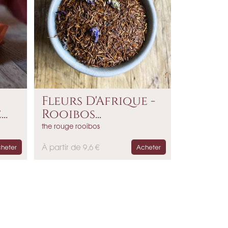
Fleurs D'Afrique -
..
Rooibos...
the rouge rooibos
P
À partir de 9,6 €
heter
Acheter
r
i
x