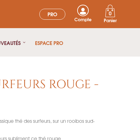
0
PRO
Compte
Panier
UVEAUTÉS
ESPACE PRO
URFEURS ROUGE -
sique thé des surfeurs, sur un rooibos sud-
leurs subliment ce thé rouge