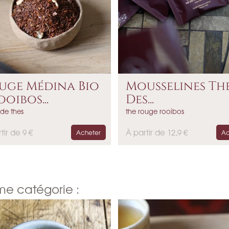
uge Médina Bio
Mousselines Th
ooibos...
Des...
 de thes
the rouge rooibos
P
tir de 9 €
À partir de 12,9 €
Acheter
Ac
r
i
x
me catégorie :