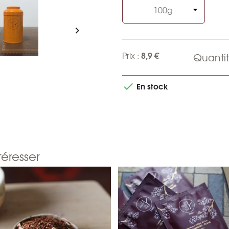

8,9 €
Prix :
Quantit
En stock

téresser