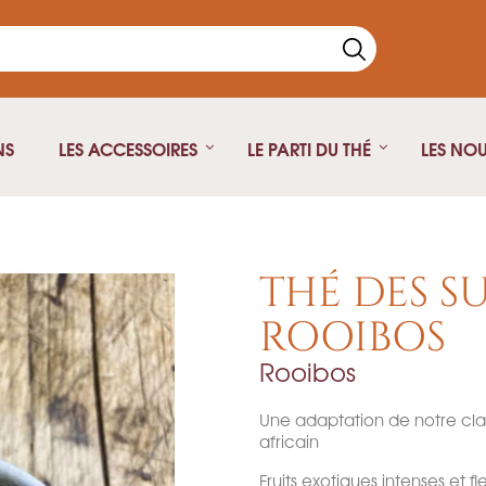
NS
LES ACCESSOIRES
LE PARTI DU THÉ
LES NO
Thé Noir
Théière fonte
Thé vert
Théière isotherme
THÉ DES S
Thé blanc
Théière Japonaise
ROOIBOS
Rooibos
Rooibos
Pu Erh
Oolong
Une adaptation de notre clas
Infusion
africain
Thé fumé
Fruits exotiques intenses et f
Thé Parfumé