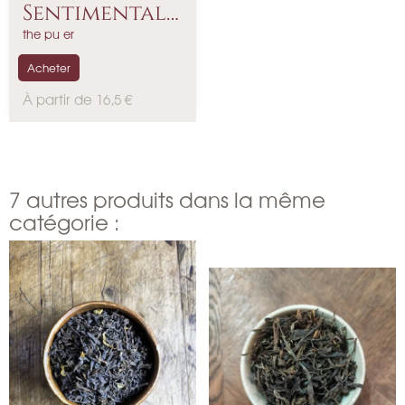
Sentimentale
- Pu...
the pu er
Acheter
P
À partir de 16,5 €
r
i
x
7 autres produits dans la même
catégorie :