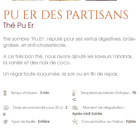
PU ER DES PARTISANS
Thé Pu Er
Thé sombre "Pu Er", réputé pour ses vertus digestives, brûle-
graisse, et anti-cholestérole.
A ce très bon thé, nous avons ajouté les saveurs l'ananas,
la vanille et des noix de coco.
Un régal toute la journée, le soir ou en fin de repas.
5 min
95
Temps d'infusion :
Température idéale d'infusion :
°C
2
Dose recommandé pour 20 cl :
Moment de dégustation :
g
Après-midi Soirée
Entière
Faible
Type de feuille :
Concentration en théine :