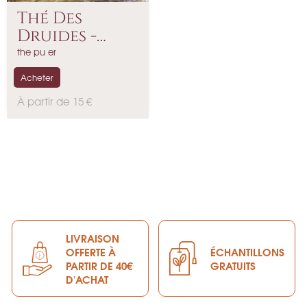
Thé Des
Druides -
Detox 2.0
the pu er
Acheter
P
À partir de 15 €
r
i
x
LIVRAISON
OFFERTE À
ÉCHANTILLONS
PARTIR DE 40€
GRATUITS
D'ACHAT