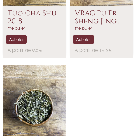
Tuo Cha Shu
VRAC Pu Er
2018
Sheng Jing
Cha 2018
the pu er
the pu er
Acheter
Acheter
P
P
À partir de 9,5 €
À partir de 19,5 €
r
r
i
i
x
x