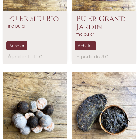
Pu Er Shu Bio
Pu Er Grand
Jardin
the pu er
the pu er
Acheter
Acheter
P
P
À partir de 11 €
À partir de 8 €
r
r
i
i
x
x