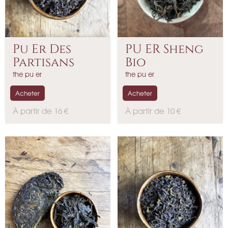
Pu Er Des
PU ER Sheng
Partisans
Bio
the pu er
the pu er
Acheter
Acheter
P
P
À partir de 16 €
À partir de 10 €
r
r
i
i
x
x