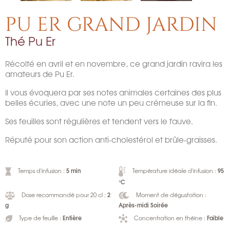
PU ER GRAND JARDIN
Thé Pu Er
Récolté en avril et en novembre, ce grand jardin ravira les
amateurs de Pu Er.
Il vous évoquera par ses notes animales certaines des plus
belles écuries, avec une note un peu crémeuse sur la fin.
Ses feuilles sont régulières et tendent vers le fauve.
Réputé pour son action anti-cholestérol et brûle-graisses.
5 min
95
Temps d'infusion :
Température idéale d'infusion :
°C
2
Dose recommandé pour 20 cl :
Moment de dégustation :
g
Après-midi Soirée
Entière
Faible
Type de feuille :
Concentration en théine :