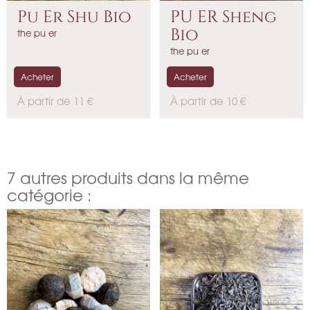
Pu Er Shu Bio
PU ER Sheng
Bio
the pu er
the pu er
Acheter
Acheter
P
P
À partir de 11 €
À partir de 10 €
r
r
i
i
x
x
7 autres produits dans la même
catégorie :