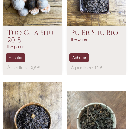
Tuo Cha Shu
Pu Er Shu Bio
2018
the pu er
the pu er
Acheter
Acheter
P
P
À partir de 9,5 €
À partir de 11 €
r
r
i
i
x
x