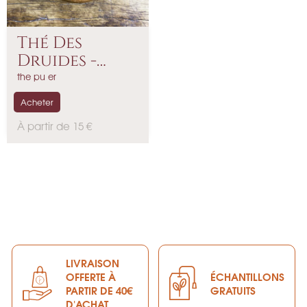
Thé Des
Druides -
Detox 2.0
the pu er
Acheter
P
À partir de 15 €
r
i
x
LIVRAISON
OFFERTE À
ÉCHANTILLONS
PARTIR DE 40€
GRATUITS
D'ACHAT