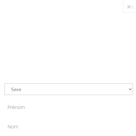
x
PRO
0