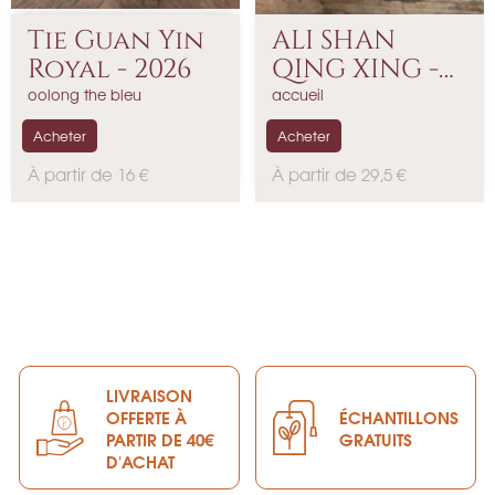
Tie Guan Yin
ALI SHAN
Royal - 2026
QING XING -
Thé...
oolong the bleu
accueil
Acheter
Acheter
P
P
À partir de 16 €
À partir de 29,5 €
r
r
i
i
x
x
LIVRAISON
OFFERTE À
ÉCHANTILLONS
PARTIR DE 40€
GRATUITS
D'ACHAT