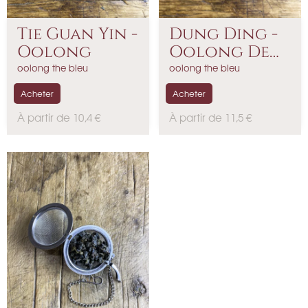
Tie Guan Yin -
Dung Ding -
Oolong
Oolong De
Taïwain
oolong the bleu
oolong the bleu
Acheter
Acheter
P
P
À partir de 10,4 €
À partir de 11,5 €
r
r
i
i
x
x