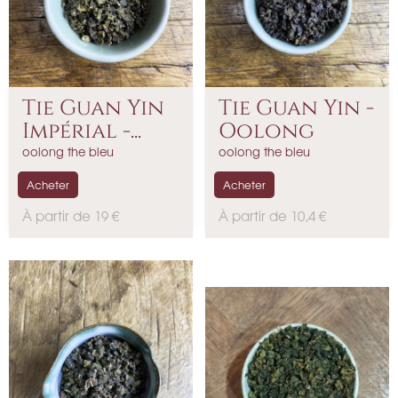
Tie Guan Yin
Tie Guan Yin -
Impérial -...
Oolong
oolong the bleu
oolong the bleu
Acheter
Acheter
P
P
À partir de 19 €
À partir de 10,4 €
r
r
i
i
x
x