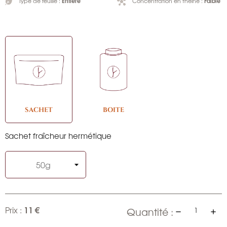
Entière
Faible
Type de feuille :
Concentration en théine :
SACHET
BOITE
Sachet fraîcheur hermétique
11 €
Prix :
Quantité :