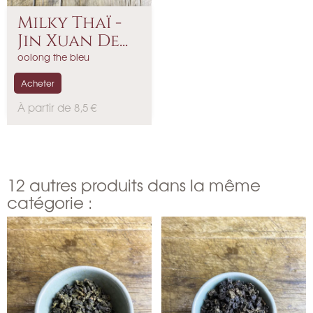
Milky Thaï -
Jin Xuan De...
oolong the bleu
Acheter
P
À partir de 8,5 €
r
i
x
12 autres produits dans la même
catégorie :