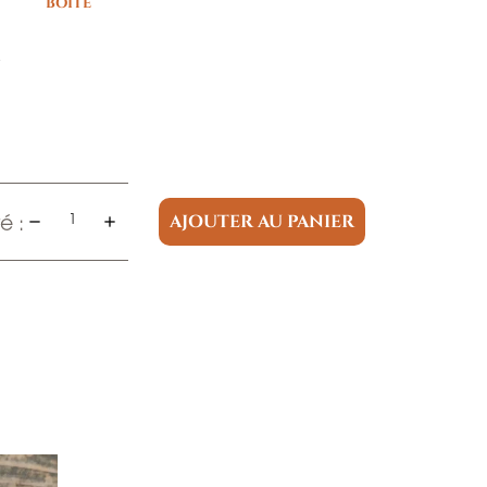
BOITE
e
é :
AJOUTER AU PANIER