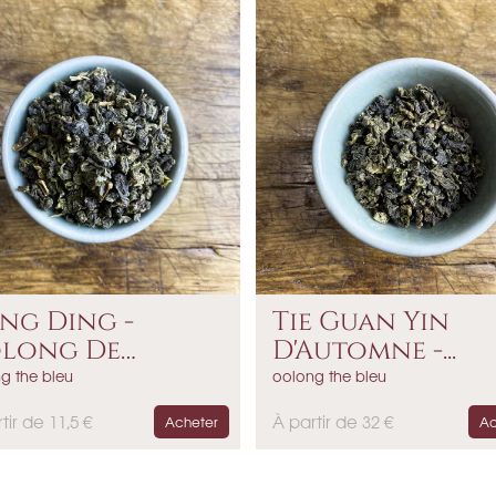
x
ng Ding -
Tie Guan Yin
long De
D'Automne -...
ïwain
g the bleu
oolong the bleu
P
tir de 11,5 €
À partir de 32 €
Acheter
Ac
r
i
x