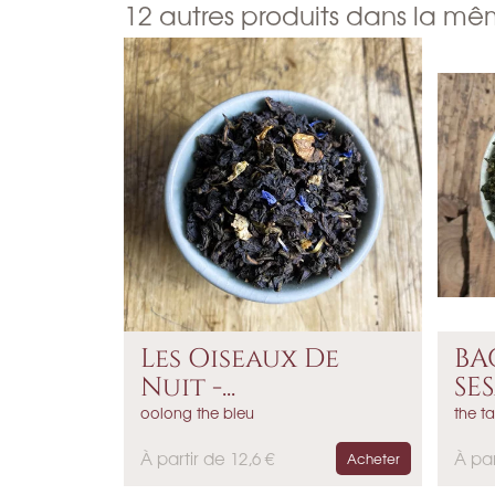
12 autres produits dans la mê
Les Oiseaux De
BA
Nuit -...
SES
oolong the bleu
the t
P
P
À partir de 12,6 €
À par
Acheter
r
r