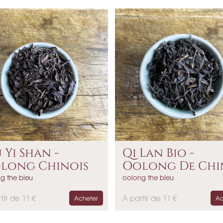
i
x
 Yi Shan -
Qi Lan Bio -
long Chinois
Oolong De Chi
g the bleu
oolong the bleu
P
tir de 11 €
À partir de 11 €
Acheter
Ac
r
i