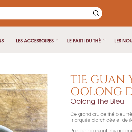
NS
LES ACCESSOIRES
LE PARTI DU THÉ
LES NO
Thé Noir
Théière fonte
Thé vert
Théière isotherme
TIE GUAN Y
Thé blanc
Théière Japonaise
OOLONG D
Rooibos
Oolong Thé Bleu
Pu Erh
Oolong
Ce grand cru de thé bleu tr
Infusion
marquée d'orchidée et de f
Thé fumé
Puis apparaissent des nuances
Thé Parfumé