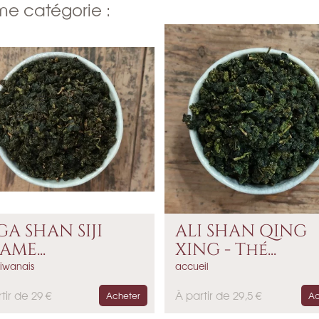
me catégorie :
GA SHAN SIJI
ALI SHAN QING
AME...
XING - Thé...
aiwanais
accueil
P
tir de 29 €
À partir de 29,5 €
Acheter
Ac
r