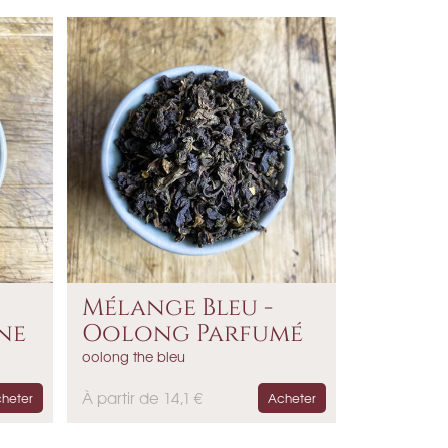
i
x
Mélange Bleu -
ne
Oolong Parfumé
oolong the bleu
P
À partir de 14,1 €
heter
Acheter
r
i