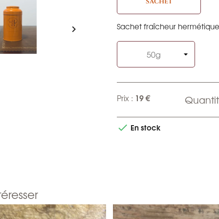
SACHET
Sachet fraîcheur hermétiqu

19 €
Prix :
Quantit
En stock

téresser