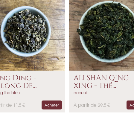
ng Ding -
ALI SHAN QING
long De
XING - Thé...
ïwain
g the bleu
accueil
P
tir de 11,5 €
À partir de 29,5 €
Acheter
Ac
r
i
x