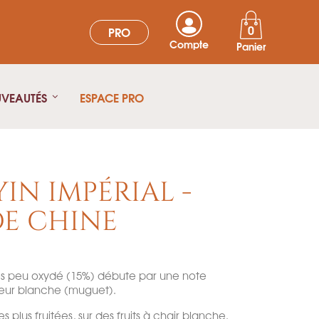
0
PRO
Compte
Panier
UVEAUTÉS
ESPACE PRO
IN IMPÉRIAL -
E CHINE
ès peu oxydé (15%) débute par une note
leur blanche (muguet).
 plus fruitées, sur des fruits à chair blanche.