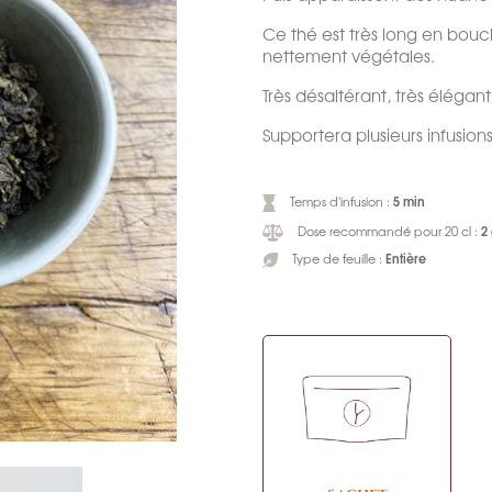
Ce thé est très long en bou
nettement végétales.
Très désaltérant, très élégant
Supportera plusieurs infusion
5 min
Temps d'infusion :
2
Dose recommandé pour 20 cl :
Entière
Type de feuille :