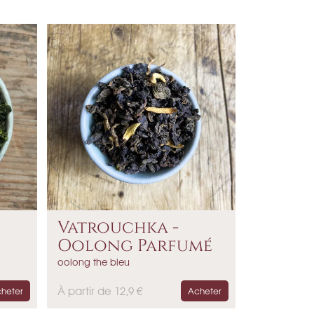
Vatrouchka -
Oolong Parfumé
oolong the bleu
P
À partir de 12,9 €
heter
Acheter
r