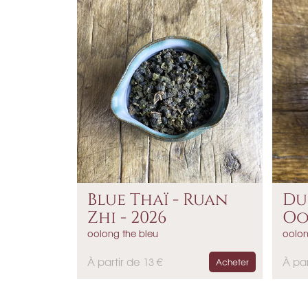
x
x
Blue Thaï - Ruan
Du
Zhi - 2026
Oo
Ta
oolong the bleu
oolon
P
P
À partir de 13 €
À par
Acheter
r
r
i
i
x
x