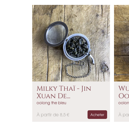
i
i
x
x
Milky Thaï - Jin
Wu
Xuan De...
Oo
oolong the bleu
oolon
P
P
À partir de 8,5 €
À par
Acheter
r
r
i
i