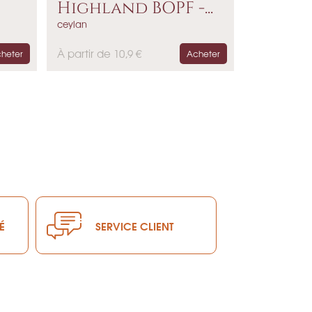
Highland BOPF -...
ceylan
P
À partir de 10,9 €
heter
Acheter
r
i
x
É
SERVICE CLIENT