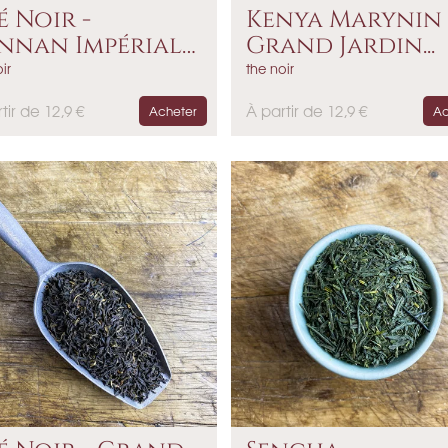
é Noir -
Kenya Marynin
nnan Impérial
Grand Jardin...
o
ir
the noir
P
tir de 12,9 €
À partir de 12,9 €
Acheter
Ac
r
i
x