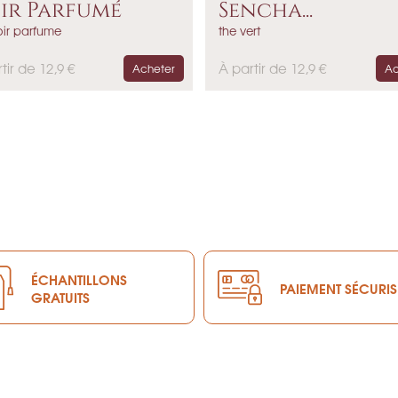
ir Parfumé
Sencha...
oir parfume
the vert
P
tir de 12,9 €
À partir de 12,9 €
Acheter
Ac
r
i
x
ÉCHANTILLONS
PAIEMENT SÉCURIS
GRATUITS