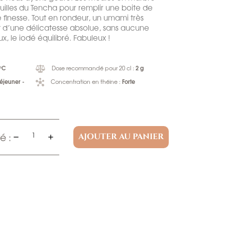
uilles du Tencha pour remplir une boite de
de finesse. Tout en rondeur, un umami très
t d’une délicatesse absolue, sans aucune
ux, le iodé équilibré. Fabuleux !
 °C
2 g
Dose recommandé pour 20 cl :
déjeuner -
Forte
Concentration en théine :
é :
AJOUTER AU PANIER