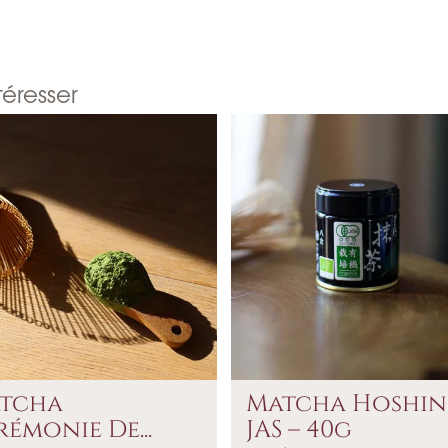
téresser
tcha
Matcha Hoshi
rémonie De...
JAS – 40g