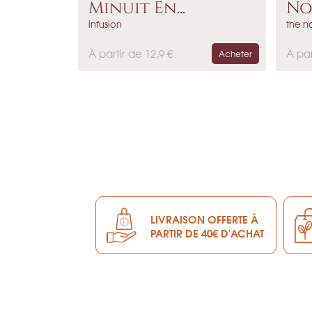
Minuit En...
No
infusion
the n
P
P
À partir de 12,9 €
À par
Acheter
r
r
i
i
x
x
LIVRAISON OFFERTE À
PARTIR DE 40€ D'ACHAT