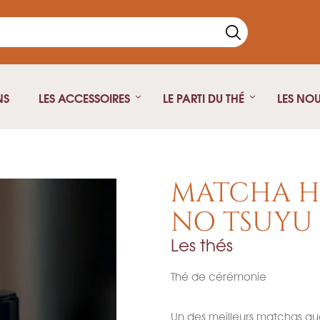
NS
LES ACCESSOIRES
LE PARTI DU THÉ
LES NO
Thé Noir
Théière fonte
Thé vert
Théière isotherme
MATCHA H
Thé blanc
Théière Japonaise
NO TSUYU 
Rooibos
Les thés
Pu Erh
Oolong
Thé de cérémonie
Infusion
Thé fumé
Un des meilleurs matchas qu
Thé Parfumé