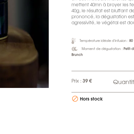
mettent 40mn à broyer les fe
40g, le résultat est bluffant 
prononcé, la dégustation es
agressivité, le végétal est do
80
Température idéale d'infusion :
Petit-
Moment de dégustation :
Brunch
39 €
Prix :
Quantit
Hors stock
