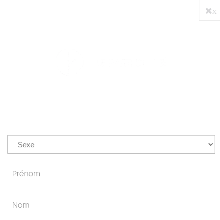
x
PRO
0