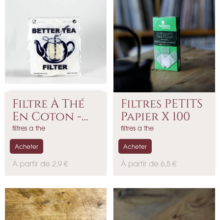
Filtre À Thé
Filtres PETITS
En Coton -
Papier X 100
Moyen
filtres a the
filtres a the
Acheter
Acheter
P
P
À partir de 2,9 €
À partir de 6,5 €
r
r
i
i
x
x