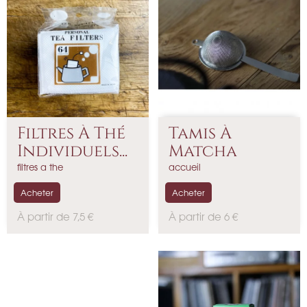
Filtres À Thé
Tamis À
Individuels...
Matcha
filtres a the
accueil
Acheter
Acheter
P
P
À partir de 7,5 €
À partir de 6 €
r
r
i
i
x
x