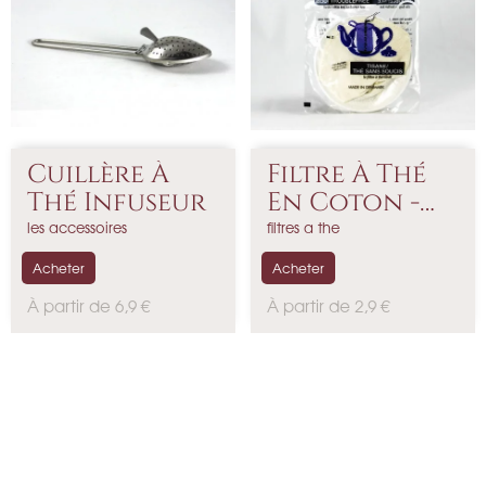
Cuillère À
Filtre À Thé
Thé Infuseur
En Coton -
Grand
les accessoires
filtres a the
Acheter
Acheter
P
P
À partir de 6,9 €
À partir de 2,9 €
r
r
i
i
x
x