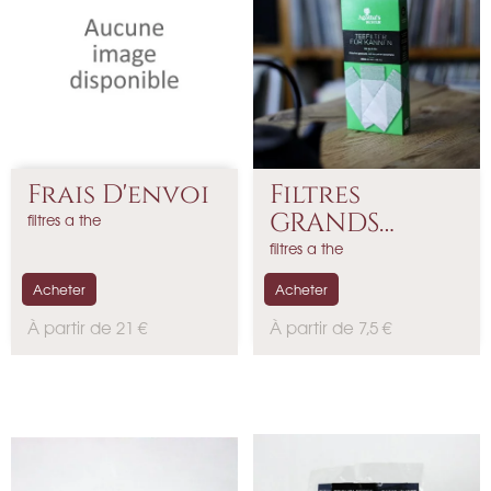
Frais D'envoi
Filtres
GRANDS
filtres a the
Papier X 100
filtres a the
Acheter
Acheter
P
P
À partir de 21 €
À partir de 7,5 €
r
r
i
i
x
x