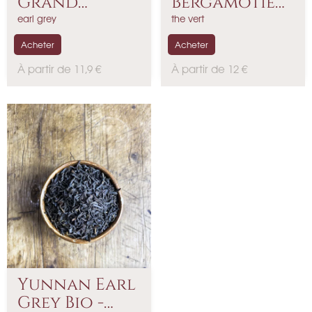
Grand
Bergamotier
Parfum Bio
- Mélange...
earl grey
the vert
Acheter
Acheter
P
P
À partir de 11,9 €
À partir de 12 €
r
r
i
i
x
x
Yunnan Earl
Grey Bio -