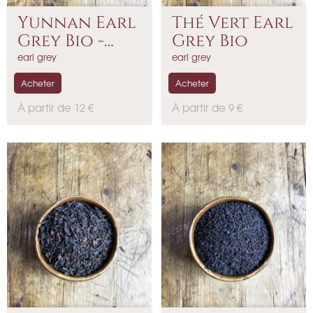
Yunnan Earl
Thé Vert Earl
Grey Bio -
Grey Bio
Thé...
earl grey
earl grey
Acheter
Acheter
P
P
À partir de 12 €
À partir de 9 €
r
r
i
i
x
x