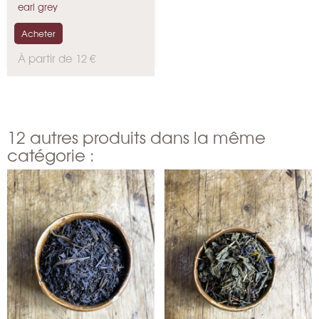
Thé...
earl grey
Acheter
P
À partir de 12 €
r
i
x
12 autres produits dans la même
catégorie :