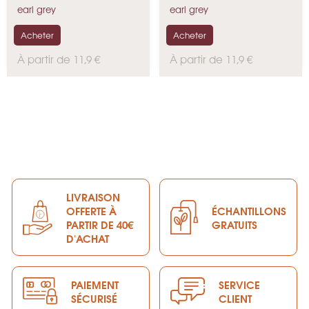
Parfum Bio
earl grey
earl grey
Acheter
Acheter
P
P
À partir de 11,9 €
À partir de 11,9 €
r
r
i
i
x
x
LIVRAISON
OFFERTE À
ÉCHANTILLONS
PARTIR DE 40€
GRATUITS
D'ACHAT
PAIEMENT
SERVICE
SÉCURISÉ
CLIENT