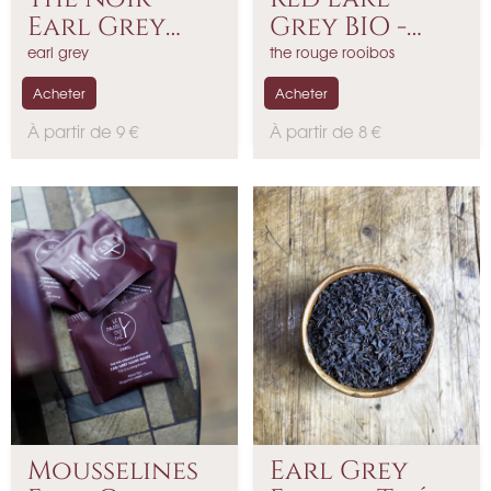
Earl Grey
Grey BIO -
Royal BIO
Rooibos...
earl grey
the rouge rooibos
Acheter
Acheter
P
P
À partir de 9 €
À partir de 8 €
r
r
i
i
x
x
Mousselines
Earl Grey