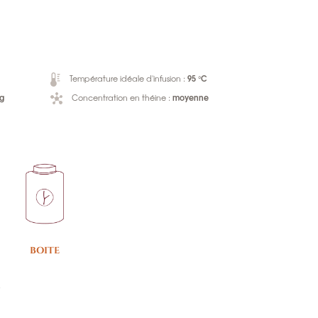
95 °C
Température idéale d'infusion :
 g
moyenne
Concentration en théine :
BOITE
e