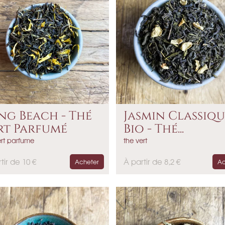
ng Beach - Thé
Jasmin Classiqu
rt Parfumé
Bio - Thé...
ert parfume
the vert
P
tir de 10 €
À partir de 8,2 €
Acheter
Ac
r
i
x