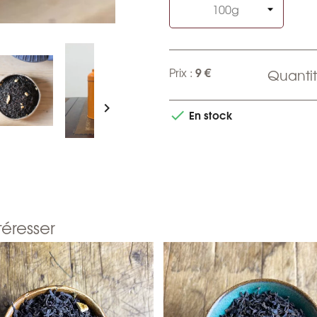
9 €
Prix :
Quantit

En stock

téresser