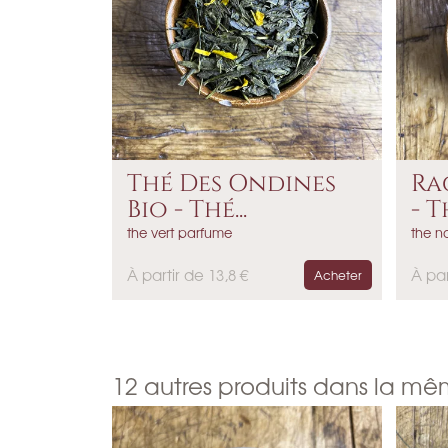
Thé Des Ondines
Ra
Bio - Thé...
- T
the vert parfume
the no
P
P
À partir de 13,8 €
À par
Acheter
r
r
i
i
x
x
12 autres produits dans la mê