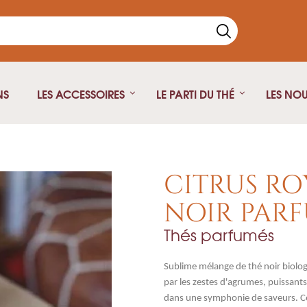
NS
LES ACCESSOIRES
LE PARTI DU THÉ
LES NO
Thé Noir
Théière fonte
Thé vert
Théière isotherme
CITRUS ROY
Thé blanc
Théière Japonaise
NOIR PAR
Rooibos
Thés parfumés
Pu Erh
Oolong
Infusion
Sublime mélange de thé noir biologi
par les zestes d'agrumes, puissant
Thé fumé
dans une symphonie de saveurs. Ce 
Thé Parfumé