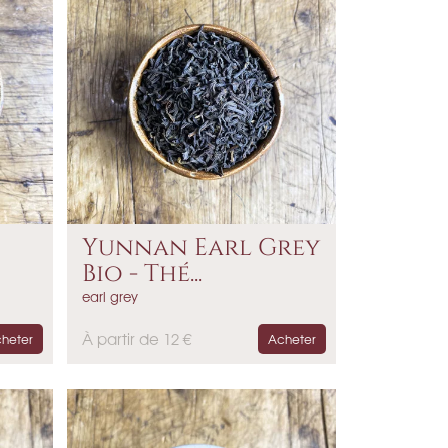
Yunnan Earl Grey
Bio - Thé...
earl grey
P
À partir de 12 €
heter
Acheter
r
i
x