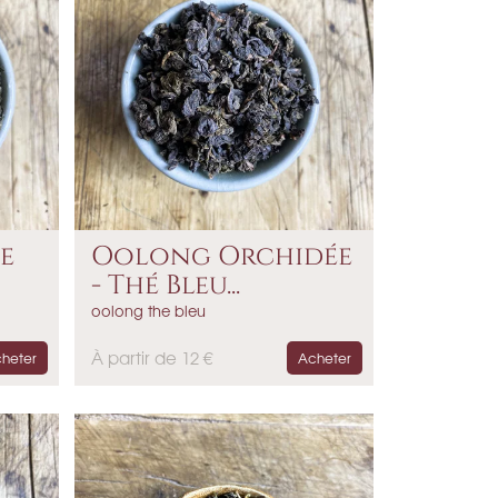
e
Oolong Orchidée
- Thé Bleu...
oolong the bleu
P
À partir de 12 €
heter
Acheter
r
i
x