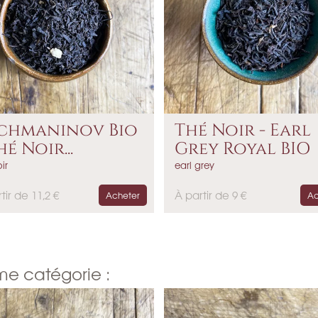
chmaninov Bio
Thé Noir - Earl
hé Noir...
Grey Royal BIO
ir
earl grey
P
tir de 11,2 €
À partir de 9 €
Acheter
Ac
r
i
x
me catégorie :