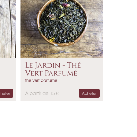
Le Jardin - Thé
Vert Parfumé
the vert parfume
P
À partir de 15 €
heter
Acheter
r
i
x