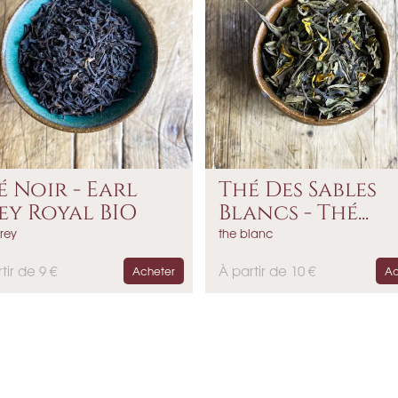
é Noir - Earl
Thé Des Sables
ey Royal BIO
Blancs - Thé...
rey
the blanc
P
tir de 9 €
À partir de 10 €
Acheter
Ac
r
i
x