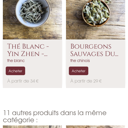
Thé Blanc -
Bourgeons
Yin Zhen -...
Sauvages Du...
the blanc
the chinois
Acheter
Acheter
P
P
À partir de 34 €
À partir de 29 €
r
r
i
i
x
x
11 autres produits dans la même
catégorie :