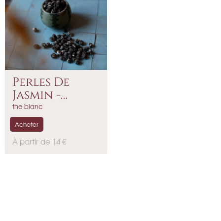
Perles De
Jasmin -
Grand Cru
the blanc
Acheter
P
À partir de 14 €
r
i
x