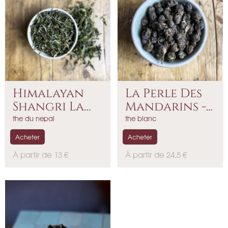
Himalayan
La Perle Des
Shangri La
Mandarins -...
Blanc...
the du nepal
the blanc
Acheter
Acheter
P
P
À partir de 13 €
À partir de 24,5 €
r
r
i
i
x
x