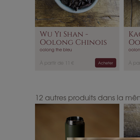
Wu Yi Shan -
Ka
Oolong Chinois
Oo
Ble
oolong the bleu
oolon
P
P
À partir de 11 €
À par
Acheter
r
r
i
i
x
x
12 autres produits dans la mê