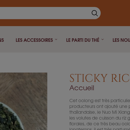
NS
LES ACCESSOIRES
LE PARTI DU THÉ
LES NO
Thé Noir
Théière fonte
Thé vert
Théière isotherme
STICKY RI
Thé blanc
Théière Japonaise
Accueil
Rooibos
Pu Erh
Cet oolong est très particulie
Oolong
producteurs ont ajouté une pl
thaïlandaise, le Nuo Mi Xian
Infusion
les volutes de cuisson du riz
Thé fumé
florales, de ce très beau oolo
longtemps, il est très parfumé
Thé Parfumé