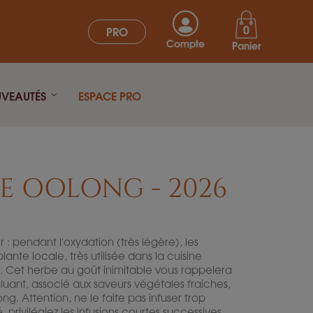
0
PRO
Compte
Panier
UVEAUTÉS
ESPACE PRO
CE OOLONG - 2026
r : pendant l'oxydation (très légère), les
ante locale, très utilisée dans la cuisine
g. Cet herbe au goût inimitable vous rappelera
 gluant, associé aux saveurs végétales fraiches,
ng. Attention, ne le faite pas infuser trop
, privilégiez les infusions courtes successives.