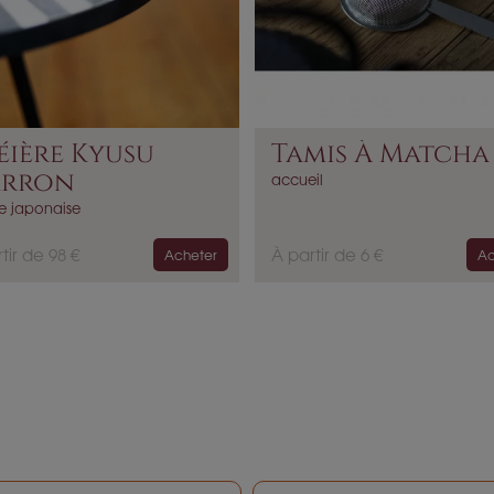
éière Kyusu
Tamis À Matcha
rron
accueil
re japonaise
P
tir de 98 €
À partir de 6 €
Acheter
Ac
r
i
x