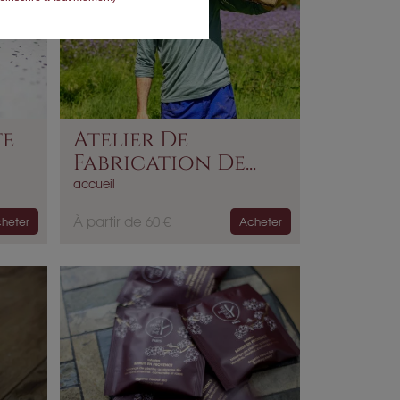
te
Atelier De
Fabrication De...
accueil
P
À partir de 60 €
heter
Acheter
r
i
x