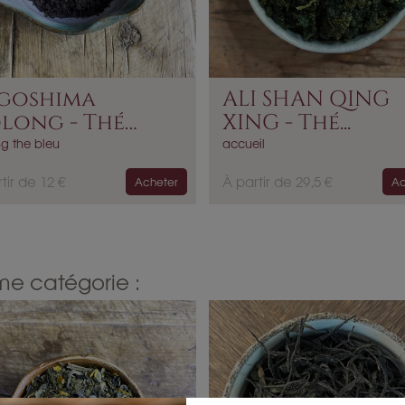
goshima
ALI SHAN QING
long - Thé
XING - Thé...
u...
g the bleu
accueil
P
tir de 12 €
À partir de 29,5 €
Acheter
Ac
r
i
x
me catégorie :