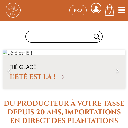
PRO
0
THÉ GLACÉ


P
S
L'ÉTÉ EST LÀ !
r
é
i
c
v
é
d
DU PRODUCTEUR À VOTRE TASSE
e
t
n
DEPUIS 20 ANS, IMPORTATIONS
t
EN DIRECT DES PLANTATIONS