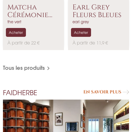
Matcha
Earl Grey
Cérémonie
Fleurs Bleues
De...
the vert
earl grey
Acheter
Acheter
P
P
À partir de 22 €
À partir de 11,9 €
r
r
i
i
x
x
Tous les produits

FAIDHERBE
EN SAVOIR PLUS