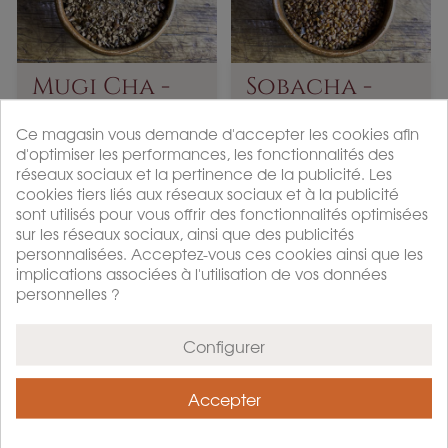
Mugi Cha -
Sobacha -
Infusion
Infusion
Aux...
Ce magasin vous demande d'accepter les cookies afin
infusion
infusion
d'optimiser les performances, les fonctionnalités des
réseaux sociaux et la pertinence de la publicité. Les
Acheter
Acheter
cookies tiers liés aux réseaux sociaux et à la publicité
P
P
À partir de 7,5 €
À partir de 10 €
sont utilisés pour vous offrir des fonctionnalités optimisées
r
r
sur les réseaux sociaux, ainsi que des publicités
i
i
personnalisées. Acceptez-vous ces cookies ainsi que les
x
x
implications associées à l'utilisation de vos données
personnelles ?
Configurer
Accepter